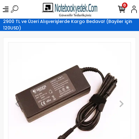
0
2900 TL ve Üzeri Alışverişlerde Kargo Bedava! (Bayiler için
120USD)