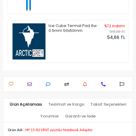
Ice Cube Termal Pad 6w
%72 indirim
0.5mm 50x50mm
198,38 TL
54,66 TL
Ürün Açıklaması
Teslimat ve Kargo
Taksit Seçenekleri
Yorumlar
Garanti ve İade
Ürün Adı :
HP 15-R218NT uyumlu Notebook Adaptör