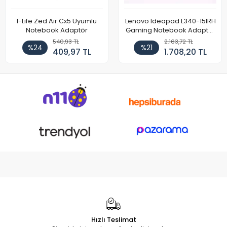
I-Life Zed Air Cx5 Uyumlu
Lenovo Ideapad L340-15IRH
Notebook Adaptör
Gaming Notebook Adaptör
Cihazı Şarj Aleti (150W)
540,93 TL
2.163,72 TL
%24
%21
409,97 TL
1.708,20 TL
Hızlı Teslimat