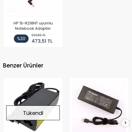
HP 15-R218NT uyumlu
Notebook Adaptör
591,89 TL
%20
473,51 TL
Benzer Ürünler
Tükendi