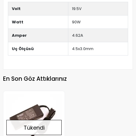
Volt
19.5V
Watt
90W
Amper
4.62A
Uç Ölçüsü
4.5x3.0mm
En Son Göz Attıklarınız
Tükendi