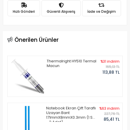
Hızlı Gönderi
Güvenli Alışveriş
İade ve Değişim
Önerilen Ürünler
Thermalright HY510 Termal
%31 indirim
Macun
165,13 TL
113,88 TL
Notebook Ekran Çift Taraflı
%63 indirim
Uzayan Bant
227,76 TL
171mmX8mmX0.3mm (1 Set
85,41 TL
- 2 Adet)