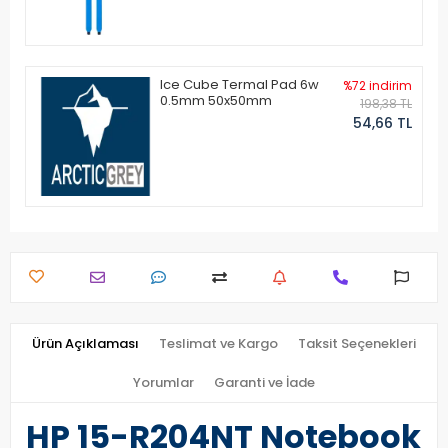
Ice Cube Termal Pad 6w
%72 indirim
0.5mm 50x50mm
198,38 TL
54,66 TL
Ürün Açıklaması
Teslimat ve Kargo
Taksit Seçenekleri
Yorumlar
Garanti ve İade
HP 15-R204NT Notebook