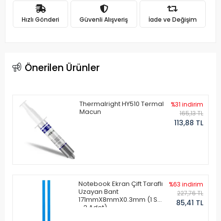
Hızlı Gönderi
Güvenli Alışveriş
İade ve Değişim
Önerilen Ürünler
Thermalright HY510 Termal
%31 indirim
Macun
165,13 TL
113,88 TL
Notebook Ekran Çift Taraflı
%63 indirim
Uzayan Bant
227,76 TL
171mmX8mmX0.3mm (1 Set
85,41 TL
- 2 Adet)