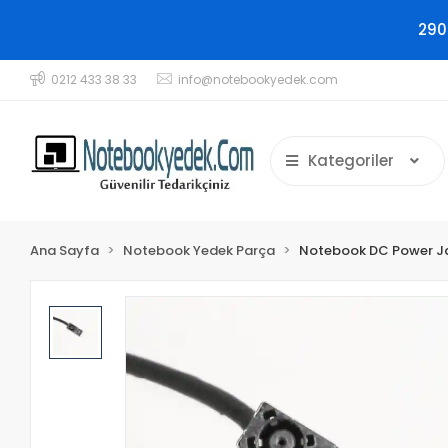
290
0212 433 38 33
info@notebookyedek.com
Kategoriler
Ana Sayfa
Notebook Yedek Parça
Notebook DC Power J