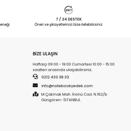
7 / 24 DESTEK
eneği
Öneri ve şikayetlerinizi bize iletebilirsiniz.
BİZE ULAŞIN
Haftaiçi 09:00 - 19:00 Cumartesi 10:00 - 15:00
saatleri arasında ulaşabilirsiniz.
0212 433 38 33
info@notebookyedek.com
M.Çakmak Mah. İnönü Cad. N.162/b
Güngören- İSTANBUL