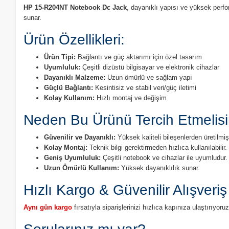
HP 15-R204NT Notebook Dc Jack
, dayanıklı yapısı ve yüksek perfo
sunar.
Ürün Özellikleri:
Ürün Tipi:
Bağlantı ve güç aktarımı için özel tasarım
Uyumluluk:
Çeşitli dizüstü bilgisayar ve elektronik cihazlar
Dayanıklı Malzeme:
Uzun ömürlü ve sağlam yapı
Güçlü Bağlantı:
Kesintisiz ve stabil veri/güç iletimi
Kolay Kullanım:
Hızlı montaj ve değişim
Neden Bu Ürünü Tercih Etmelisi
Güvenilir ve Dayanıklı:
Yüksek kaliteli bileşenlerden üretilmişt
Kolay Montaj:
Teknik bilgi gerektirmeden hızlıca kullanılabilir.
Geniş Uyumluluk:
Çeşitli notebook ve cihazlar ile uyumludur.
Uzun Ömürlü Kullanım:
Yüksek dayanıklılık sunar.
Hızlı Kargo & Güvenilir Alışveriş
Aynı gün kargo
fırsatıyla siparişlerinizi hızlıca kapınıza ulaştırıyo