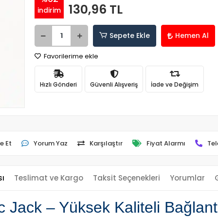
130,96 TL
indirim
Sepete Ekle
Hemen Al
Favorilerime ekle
Hızlı Gönderi
Güvenli Alışveriş
İade ve Değişim
e Et
Yorum Yaz
Karşılaştır
Fiyat Alarmı
Tel
sı
Teslimat ve Kargo
Taksit Seçenekleri
Yorumlar
ack – Yüksek Kaliteli Bağlantı