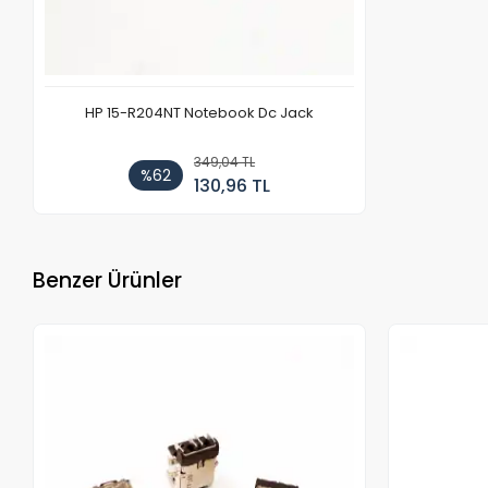
HP 15-R204NT Notebook Dc Jack
349,04 TL
%62
130,96 TL
Benzer Ürünler