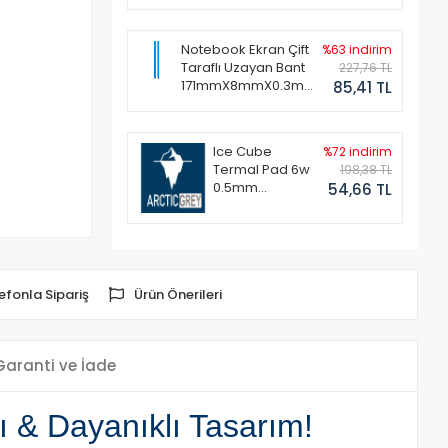
Notebook Ekran Çift
%63 indirim
Taraflı Uzayan Bant
227,76 TL
171mmX8mmX0.3mm
85,41 TL
(1 Set - 2 Adet)
Ice Cube
%72 indirim
Termal Pad 6w
198,38 TL
0.5mm
54,66 TL
50x50mm
efonla Sipariş
Ürün Önerileri
Garanti ve İade
 & Dayanıklı Tasarım!