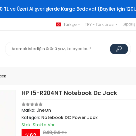
0 TL ve Üzeri Alışverişlerde Kargo Bedava! (Bayiler için 120
Türkçe
TRY - Türk Lirası
Sipariş
ack
HP 15-R204NT Notebook Dc Jack
Marka:
LineOn
Kategori:
Notebook DC Power Jack
Stok: Stokta Var
349,04 TL
%62