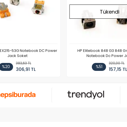
Tükendi
 EX215-53G Notebook DC Power
HP Elitebook 848 G3 848 G
Jack Soket
Notebook Dc Power J
383,63 TL
320,00 TL
%20
%51
306,91 TL
157,15 T