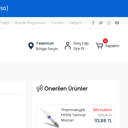
USD)
 Takip
Bayilik Başvurusu
Yardım
İletişim
0
Teslimat
Giriş Yap
Sepetim
Bölge Seçin
Üye Ol
Önerilen Ürünler
Thermalright
%31 indirim
HY510 Termal
165,13 TL
Macun
113,88 TL