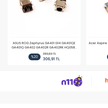
ASUS ROG Zephyrus GA401 G14 GA401QE
Acer Aspire
GA401Q GA402 GA402R GA402RK HQ058T
GA503QR GA503QS GA503QM GA503QE
383,63 TL
GX650 Notebook DC Power Jack Soketi
%20
306,91 TL