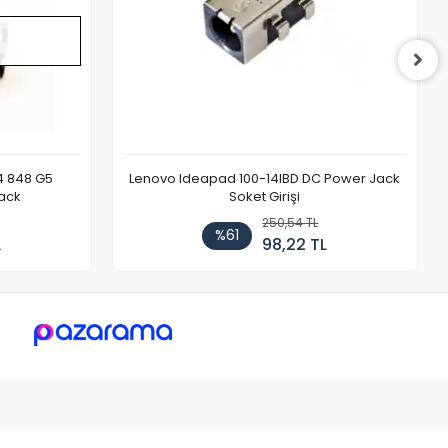
4 848 G5
Lenovo Ideapad 100-14IBD DC Power Jack
ack
Soket Girişi
250,54 TL
%61
L
98,22 TL