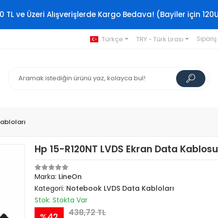
0 TL ve Üzeri Alışverişlerde Kargo Bedava! (Bayiler için 120
Türkçe
TRY - Türk Lirası
Sipariş
abloları
Hp 15-R120NT LVDS Ekran Data Kablos
Marka:
LineOn
Kategori:
Notebook LVDS Data Kabloları
Stok: Stokta Var
438,72 TL
%42