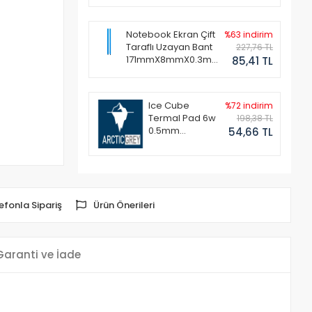
Notebook Ekran Çift
%63 indirim
Taraflı Uzayan Bant
227,76 TL
171mmX8mmX0.3mm
85,41 TL
(1 Set - 2 Adet)
Ice Cube
%72 indirim
Termal Pad 6w
198,38 TL
0.5mm
54,66 TL
50x50mm
efonla Sipariş
Ürün Önerileri
Garanti ve İade