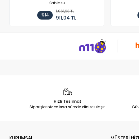
Kablosu
1.061,93 TL
%14
911,04 TL
Hızlı Teslimat
Siparişleriniz en kısa sürede elinize ulaşır.
Güv
KURUMSAL
MÜŞTERİ HİZ