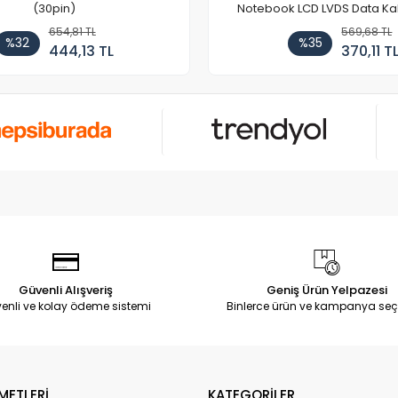
(30pin)
Notebook LCD LVDS Data Ka
654,81 TL
569,68 TL
%32
%35
444,13 TL
370,11 T
Güvenli Alışveriş
Geniş Ürün Yelpazesi
enli ve kolay ödeme sistemi
Binlerce ürün ve kampanya seç
METLERİ
KATEGORİLER