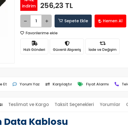
256,23 TL
indirim
Sepete Ekle
Hemen Al
Favorilerime ekle
Hızlı Gönderi
Güvenli Alışveriş
İade ve Değişim
e Et
Yorum Yaz
Karşılaştır
Fiyat Alarmı
Tel
sı
Teslimat ve Kargo
Taksit Seçenekleri
Yorumlar
n Data Kablosu