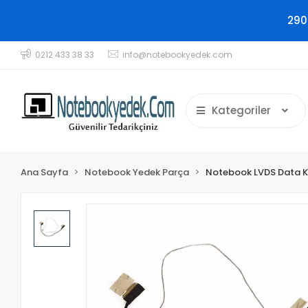
290
0212 433 38 33
info@notebookyedek.com
Kategoriler
Ana Sayfa
Notebook Yedek Parça
Notebook LVDS Data K