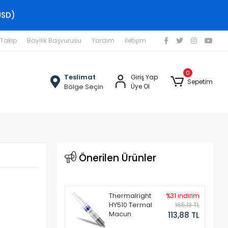
USD)
 Takip
Bayilik Başvurusu
Yardım
İletişim
0
Teslimat
Giriş Yap
Sepetim
Bölge Seçin
Üye Ol
u
Önerilen Ürünler
Thermalright
%31 indirim
HY510 Termal
165,13 TL
Macun
113,88 TL