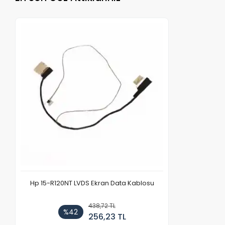
Hp 15-R120NT LVDS Ekran Data Kablosu
438,72 TL
%42
256,23 TL