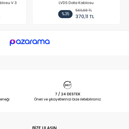
blosu V.3
LVDS Data Kablosu
569,68 TL
%35
L
370,11 TL
7 / 24 DESTEK
eneği
Öneri ve şikayetlerinizi bize iletebilirsiniz.
BİZE ULAŞIN