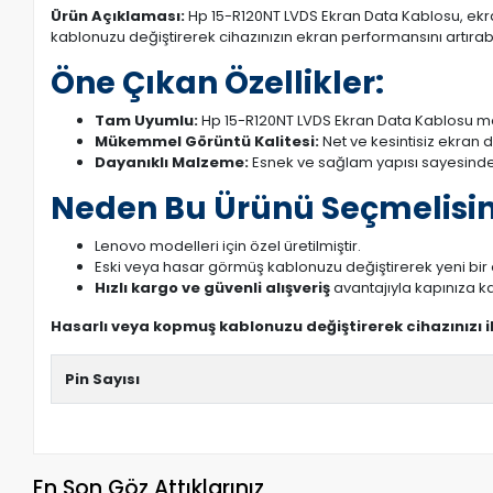
Ürün Açıklaması:
Hp 15-R120NT LVDS Ekran Data Kablosu, ekran
kablonuzu değiştirerek cihazınızın ekran performansını artırabil
Öne Çıkan Özellikler:
Tam Uyumlu:
Hp 15-R120NT LVDS Ekran Data Kablosu mod
Mükemmel Görüntü Kalitesi:
Net ve kesintisiz ekran 
Dayanıklı Malzeme:
Esnek ve sağlam yapısı sayesinde
Neden Bu Ürünü Seçmelisin
Lenovo modelleri için özel üretilmiştir.
Eski veya hasar görmüş kablonuzu değiştirerek yeni bi
Hızlı kargo ve güvenli alışveriş
avantajıyla kapınıza ka
Hasarlı veya kopmuş kablonuzu değiştirerek cihazınızı 
Pin Sayısı
En Son Göz Attıklarınız