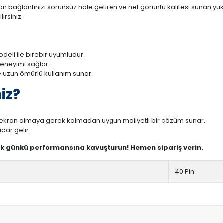
 bağlantınızı sorunsuz hale getiren ve net görüntü kalitesi sunan yüks
irsiniz.
eli ile birebir uyumludur.
deneyimi sağlar.
 uzun ömürlü kullanım sunar.
iz?
r ekran almaya gerek kalmadan uygun maliyetli bir çözüm sunar.
dar gelir.
ilk günkü performansına kavuşturun! Hemen sipariş verin.
40 Pin