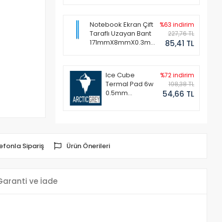
Notebook Ekran Çift
%63 indirim
Taraflı Uzayan Bant
227,76 TL
171mmX8mmX0.3mm
85,41 TL
(1 Set - 2 Adet)
Ice Cube
%72 indirim
Termal Pad 6w
198,38 TL
0.5mm
54,66 TL
50x50mm
efonla Sipariş
Ürün Önerileri
Garanti ve İade