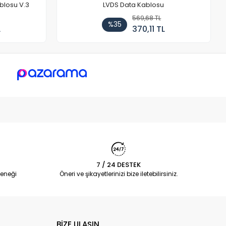
blosu V.3
LVDS Data Kablosu
569,68 TL
%35
L
370,11 TL
7 / 24 DESTEK
eneği
Öneri ve şikayetlerinizi bize iletebilirsiniz.
BİZE ULAŞIN