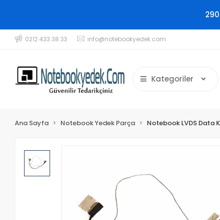
290
0212 433 38 33
info@notebookyedek.com
Kategoriler
Ana Sayfa
Notebook Yedek Parça
Notebook LVDS Data K