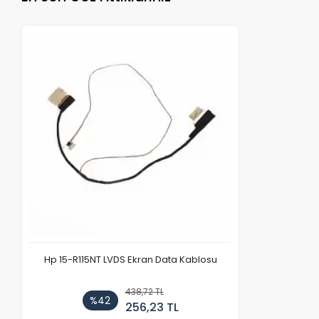
Hp 15-R115NT LVDS Ekran Data Kablosu
438,72 TL
%42
256,23 TL