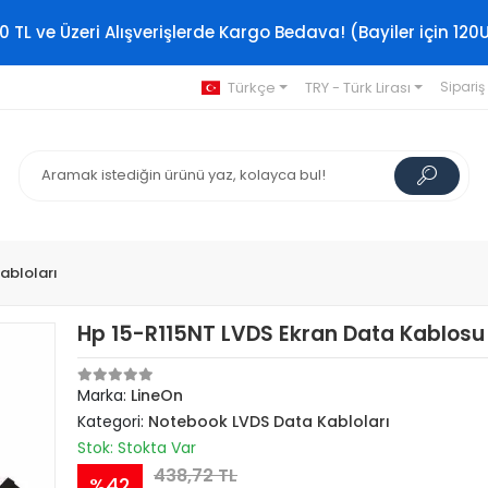
0 TL ve Üzeri Alışverişlerde Kargo Bedava! (Bayiler için 120
Türkçe
TRY - Türk Lirası
Sipariş
abloları
Hp 15-R115NT LVDS Ekran Data Kablosu
Marka:
LineOn
Kategori:
Notebook LVDS Data Kabloları
Stok: Stokta Var
438,72 TL
%42