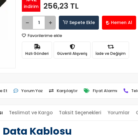
256,23 TL
indirim
Sepete Ekle
Hemen Al
Favorilerime ekle
Hızlı Gönderi
Güvenli Alışveriş
İade ve Değişim
e Et
Yorum Yaz
Karşılaştır
Fiyat Alarmı
Tel
sı
Teslimat ve Kargo
Taksit Seçenekleri
Yorumlar
n Data Kablosu