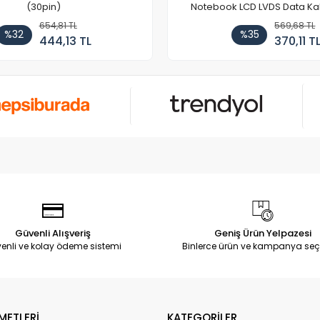
(30pin)
Notebook LCD LVDS Data Ka
654,81 TL
569,68 TL
%32
%35
444,13 TL
370,11 T
Güvenli Alışveriş
Geniş Ürün Yelpazesi
enli ve kolay ödeme sistemi
Binlerce ürün ve kampanya seç
METLERİ
KATEGORİLER