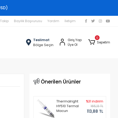
USD)
 Takip
Bayilik Başvurusu
Yardım
İletişim
0
Teslimat
Giriş Yap
Sepetim
Bölge Seçin
Üye Ol
Önerilen Ürünler
Thermalright
%31 indirim
HY510 Termal
165,13 TL
Macun
113,88 TL