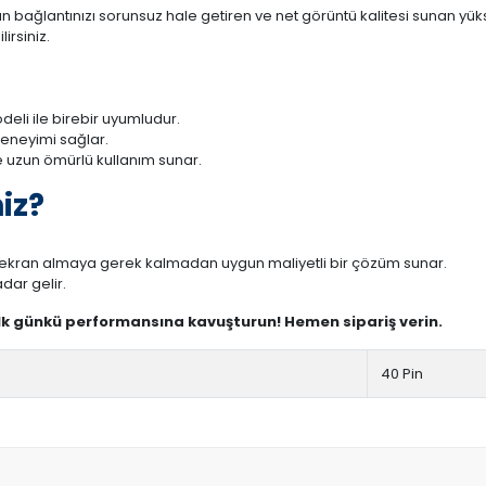
 bağlantınızı sorunsuz hale getiren ve net görüntü kalitesi sunan yükse
irsiniz.
eli ile birebir uyumludur.
deneyimi sağlar.
 uzun ömürlü kullanım sunar.
iz?
r ekran almaya gerek kalmadan uygun maliyetli bir çözüm sunar.
dar gelir.
ilk günkü performansına kavuşturun! Hemen sipariş verin.
40 Pin