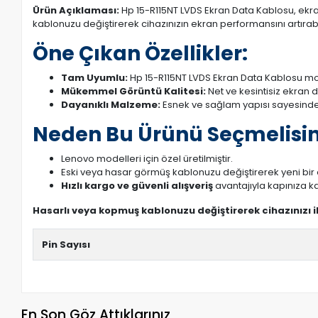
Ürün Açıklaması:
Hp 15-R115NT LVDS Ekran Data Kablosu, ekran
kablonuzu değiştirerek cihazınızın ekran performansını artırabil
Öne Çıkan Özellikler:
Tam Uyumlu:
Hp 15-R115NT LVDS Ekran Data Kablosu mod
Mükemmel Görüntü Kalitesi:
Net ve kesintisiz ekran 
Dayanıklı Malzeme:
Esnek ve sağlam yapısı sayesinde
Neden Bu Ürünü Seçmelisin
Lenovo modelleri için özel üretilmiştir.
Eski veya hasar görmüş kablonuzu değiştirerek yeni bi
Hızlı kargo ve güvenli alışveriş
avantajıyla kapınıza ka
Hasarlı veya kopmuş kablonuzu değiştirerek cihazınızı 
Pin Sayısı
En Son Göz Attıklarınız