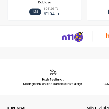
Kablosu
1.061,93 TL
%14
911,04 TL
Hızlı Teslimat
Siparişleriniz en kısa sürede elinize ulaşır.
Güv
KURUMSAL
MÜŞTERİ HİZ