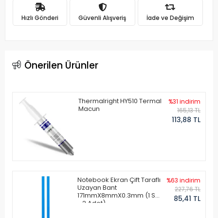
Hızlı Gönderi
Güvenli Alışveriş
İade ve Değişim
Önerilen Ürünler
Thermalright HY510 Termal
%31 indirim
Macun
165,13 TL
113,88 TL
Notebook Ekran Çift Taraflı
%63 indirim
Uzayan Bant
227,76 TL
171mmX8mmX0.3mm (1 Set
85,41 TL
- 2 Adet)