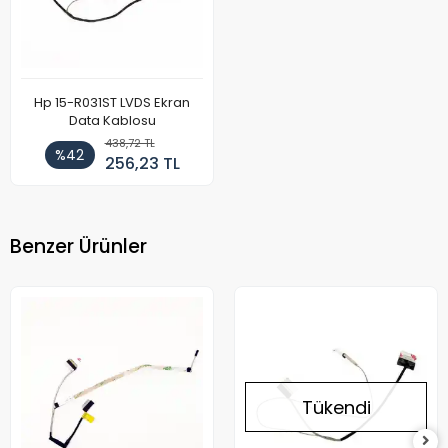
Hp 15-R031ST LVDS Ekran
Data Kablosu
438,72 TL
%42
256,23 TL
Benzer Ürünler
Tükendi