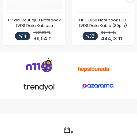
HP dc02c00qj00 Notebook
HP CBL50 Notebook LCD
LVDS Data Kablosu
LVDS Data Kablo (30pin)
1.061,93 TL
654,81 TL
%14
%32
911,04 TL
444,13 TL