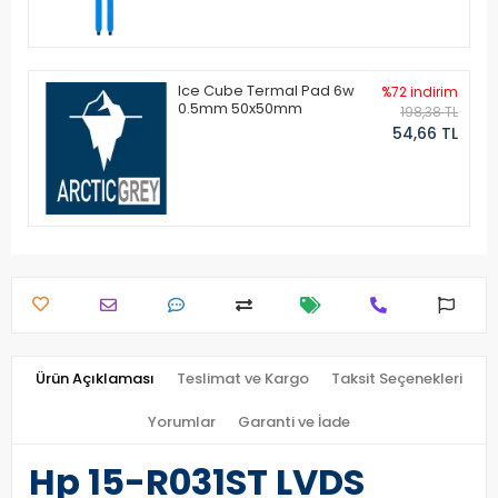
Ice Cube Termal Pad 6w
%72 indirim
0.5mm 50x50mm
198,38 TL
54,66 TL
Ürün Açıklaması
Teslimat ve Kargo
Taksit Seçenekleri
Yorumlar
Garanti ve İade
Hp 15-R031ST LVDS