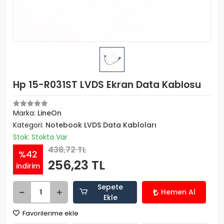
Hp 15-R031ST LVDS Ekran Data Kablosu
Marka:
LineOn
Kategori:
Notebook LVDS Data Kabloları
Stok: Stokta Var
438,72 TL
%42
256,23 TL
indirim
Sepete
Hemen Al
Ekle
Favorilerime ekle