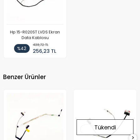
Hp 15-R020ST LVDS Ekran
Data Kablosu
438,72 TL
%42
256,23 TL
Benzer Ürünler
Tükendi