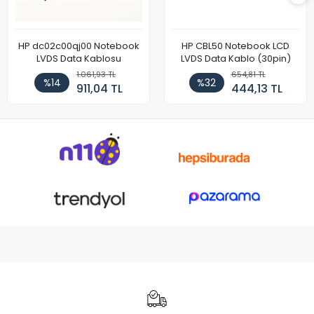
HP dc02c00qj00 Notebook
HP CBL50 Notebook LCD
LVDS Data Kablosu
LVDS Data Kablo (30pin)
1.061,93 TL
654,81 TL
%14
%32
911,04 TL
444,13 TL