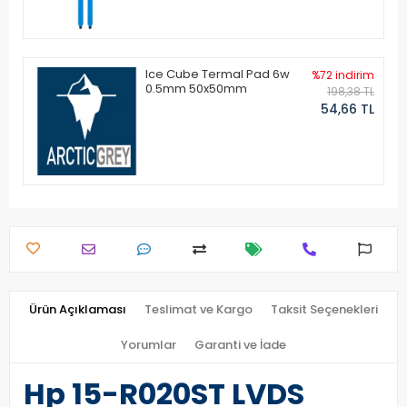
Ice Cube Termal Pad 6w
%72 indirim
0.5mm 50x50mm
198,38 TL
54,66 TL
Ürün Açıklaması
Teslimat ve Kargo
Taksit Seçenekleri
Yorumlar
Garanti ve İade
Hp 15-R020ST LVDS