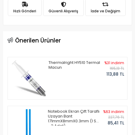
Hızlı Gönderi
Güvenli Alışveriş
İade ve Değişim
Önerilen Ürünler
Thermalright HY510 Termal
%31 indirim
Macun
165,13 TL
113,88 TL
Notebook Ekran Çift Taraflı
%63 indirim
Uzayan Bant
227,76 TL
171mmX8mmX0.3mm (1 Set
85,41 TL
- 2 Adet)