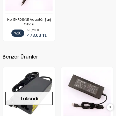
Hp 15-R016NE Adaptör Şarj
Cihazı
591,29 TL
%20
473,03 TL
Benzer Ürünler
Tükendi