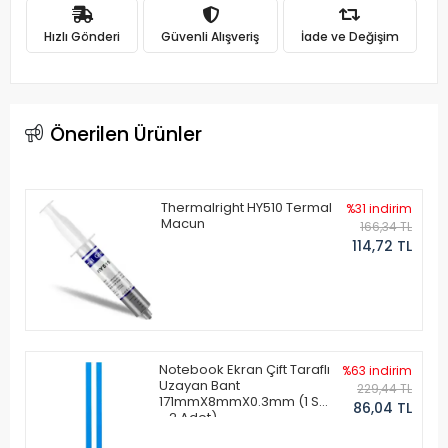
Hızlı Gönderi
Güvenli Alışveriş
İade ve Değişim
Önerilen Ürünler
Thermalright HY510 Termal
%31 indirim
Macun
166,34 TL
114,72 TL
Notebook Ekran Çift Taraflı
%63 indirim
Uzayan Bant
229,44 TL
171mmX8mmX0.3mm (1 Set
86,04 TL
- 2 Adet)