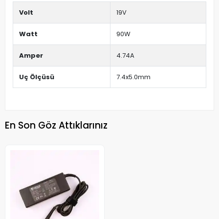
Volt
19V
Watt
90W
Amper
4.74A
Uç Ölçüsü
7.4x5.0mm
En Son Göz Attıklarınız