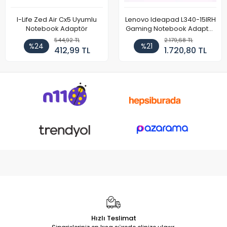
I-Life Zed Air Cx5 Uyumlu
Lenovo Ideapad L340-15IRH
Notebook Adaptör
Gaming Notebook Adaptör
Cihazı Şarj Aleti (150W)
544,92 TL
2.179,68 TL
%24
%21
412,99 TL
1.720,80 TL
Hızlı Teslimat