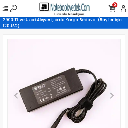
0
2900 TL ve Üzeri Alışverişlerde Kargo Bedava! (Bayiler için
120USD)