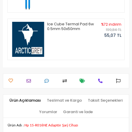
Ice Cube Termal Pad 6w
%72 indirim
0.5mm 50x50mm
199,84 TL
55,07 TL
Ürün Açıklaması
Teslimat ve Kargo
Taksit Seçenekleri
Yorumlar
Garanti ve İade
Ürün Adı :
Hp 15-R016NE Adaptör Şarj Cihazı