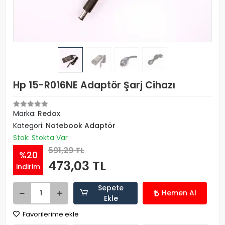
Hp 15-R016NE Adaptör Şarj Cihazı
Marka:
Redox
Kategori:
Notebook Adaptör
Stok: Stokta Var
591,29 TL
%20
473,03 TL
indirim
Sepete
Hemen Al
Ekle
Favorilerime ekle