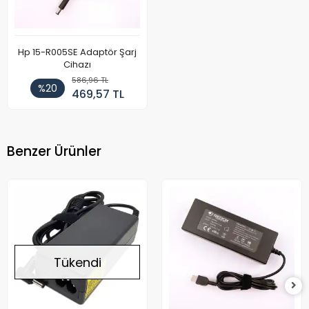
Hp 15-R005SE Adaptör Şarj
Cihazı
586,96 TL
%20
469,57 TL
Benzer Ürünler
Tükendi