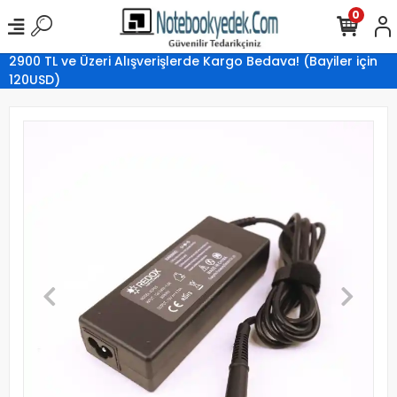
0
2900 TL ve Üzeri Alışverişlerde Kargo Bedava! (Bayiler için
120USD)