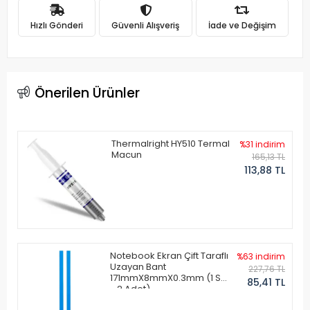
Hızlı Gönderi
Güvenli Alışveriş
İade ve Değişim
Önerilen Ürünler
Thermalright HY510 Termal
%31 indirim
Macun
165,13 TL
113,88 TL
Notebook Ekran Çift Taraflı
%63 indirim
Uzayan Bant
227,76 TL
171mmX8mmX0.3mm (1 Set
85,41 TL
- 2 Adet)