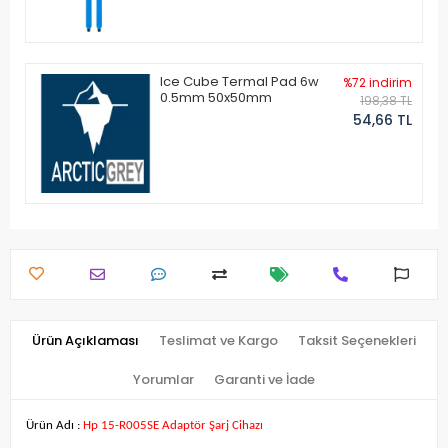
Ice Cube Termal Pad 6w
%72 indirim
0.5mm 50x50mm
198,38 TL
54,66 TL
Ürün Açıklaması
Teslimat ve Kargo
Taksit Seçenekleri
Yorumlar
Garanti ve İade
Ürün Adı :
Hp 15-R005SE Adaptör Şarj Cihazı