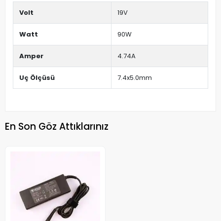
Volt
19V
Watt
90W
Amper
4.74A
Uç Ölçüsü
7.4x5.0mm
En Son Göz Attıklarınız