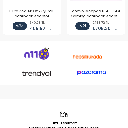
I-Life Zed Air Cx5 Uyumlu
Lenovo Ideapad L340-15IRH
Notebook Adaptör
Gaming Notebook Adaptör
Cihazı Şarj Aleti (150W)
540,93 TL
2.163,72 TL
%24
%21
409,97 TL
1.708,20 TL
Hızlı Teslimat