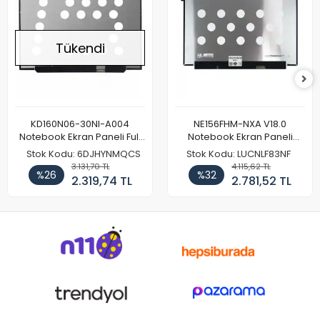
Tükendi
KD160N06-30NI-A004
NE156FHM-NXA V18.0
Notebook Ekran Paneli Full
Notebook Ekran Paneli
HD
144Hz
Stok Kodu: 6DJHYNMQCS
Stok Kodu: LUCNLF83NF
3.131,70 TL
4.115,62 TL
%26
%32
2.319,74 TL
2.781,52 TL