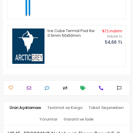
Ice Cube Termal Pad 6w
%72 indirim
0.5mm 50x50mm
198,38 TL
54,66 TL
Ürün Açıklaması
Teslimat ve Kargo
Taksit Seçenekleri
Yorumlar
Garanti ve İade