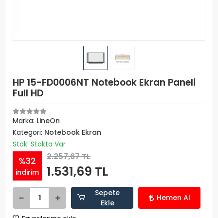
HP 15-FD0006NT Notebook Ekran Paneli
Full HD
Marka:
LineOn
Kategori:
Notebook Ekran
Stok: Stokta Var
2.257,67 TL
%32
1.531,69 TL
indirim
Sepete
Hemen Al
Ekle