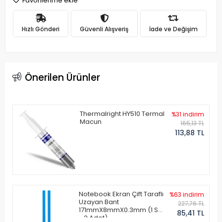
Favorilerime ekle
Hızlı Gönderi
Güvenli Alışveriş
İade ve Değişim
Önerilen Ürünler
Thermalright HY510 Termal
%31 indirim
Macun
165,13 TL
113,88 TL
Notebook Ekran Çift Taraflı
%63 indirim
Uzayan Bant
227,76 TL
171mmX8mmX0.3mm (1 Set
85,41 TL
- 2 Adet)