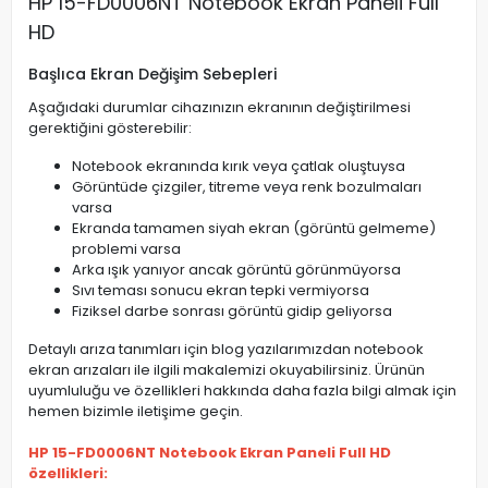
HP 15-FD0006NT Notebook Ekran Paneli Full
HD
Başlıca Ekran Değişim Sebepleri
Aşağıdaki durumlar cihazınızın ekranının değiştirilmesi
gerektiğini gösterebilir:
Notebook ekranında kırık veya çatlak oluştuysa
Görüntüde çizgiler, titreme veya renk bozulmaları
varsa
Ekranda tamamen siyah ekran (görüntü gelmeme)
problemi varsa
Arka ışık yanıyor ancak görüntü görünmüyorsa
Sıvı teması sonucu ekran tepki vermiyorsa
Fiziksel darbe sonrası görüntü gidip geliyorsa
Detaylı arıza tanımları için blog yazılarımızdan notebook
ekran arızaları ile ilgili makalemizi okuyabilirsiniz. Ürünün
uyumluluğu ve özellikleri hakkında daha fazla bilgi almak için
hemen bizimle iletişime geçin.
HP 15-FD0006NT Notebook Ekran Paneli Full HD
özellikleri: