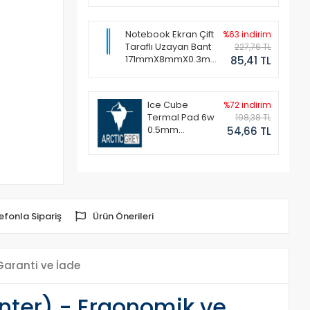
Notebook Ekran Çift
%63 indirim
Taraflı Uzayan Bant
227,76 TL
171mmX8mmX0.3mm
85,41 TL
(1 Set - 2 Adet)
Ice Cube
%72 indirim
Termal Pad 6w
198,38 TL
0.5mm
54,66 TL
50x50mm
efonla Sipariş
Ürün Önerileri
Garanti ve İade
nter) - Ergonomik ve