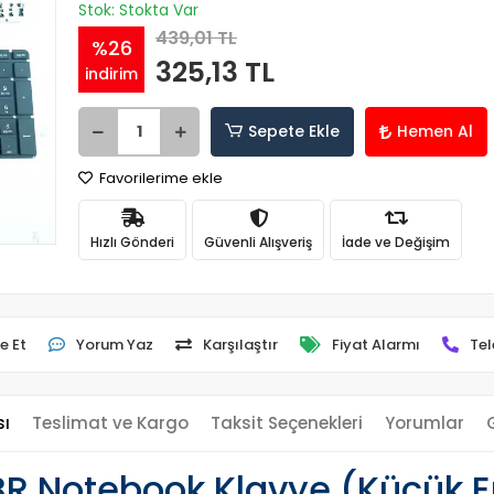
Stok: Stokta Var
439,01 TL
%26
325,13 TL
indirim
Sepete Ekle
Hemen Al
Favorilerime ekle
Hızlı Gönderi
Güvenli Alışveriş
İade ve Değişim
e Et
Yorum Yaz
Karşılaştır
Fiyat Alarmı
Tel
sı
Teslimat ve Kargo
Taksit Seçenekleri
Yorumlar
R Notebook Klavye (Küçük E