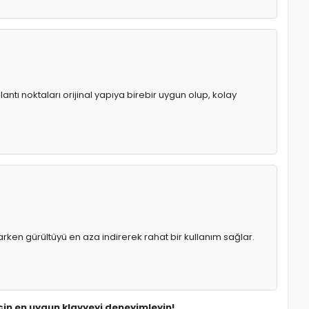
antı noktaları orijinal yapıya birebir uygun olup, kolay
rken gürültüyü en aza indirerek rahat bir kullanım sağlar.
için en uygun klavyeyi deneyimleyin!