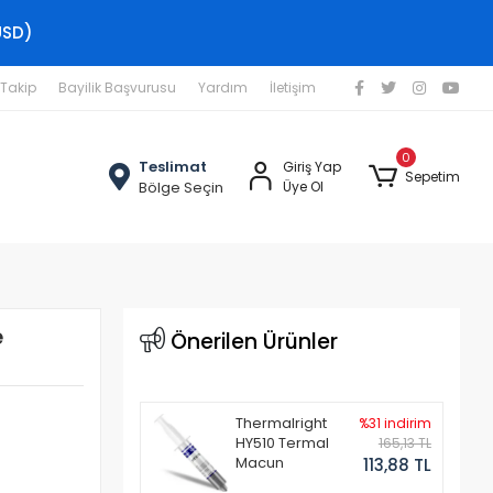
USD)
 Takip
Bayilik Başvurusu
Yardım
İletişim
0
Teslimat
Giriş Yap
Sepetim
Bölge Seçin
Üye Ol
e
Önerilen Ürünler
Thermalright
%31 indirim
HY510 Termal
165,13 TL
Macun
113,88 TL