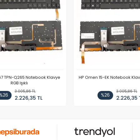
67 TPN-Q265 Notebook Klavye
HP Omen 15-EK Notebook Klavye
RGB Işıklı
3.005,86 TL
3.005,86 TL
%26
%26
2.226,35 TL
2.226,35 