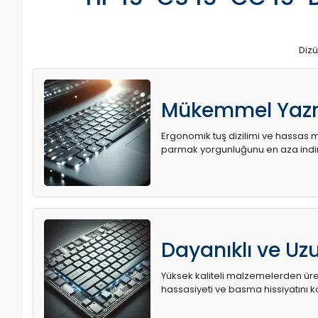
Dizü
Mükemmel Yaz
Ergonomik tuş dizilimi ve hassas me
parmak yorgunluğunu en aza indir
Dayanıklı ve U
Yüksek kaliteli malzemelerden üret
hassasiyeti ve basma hissiyatını k