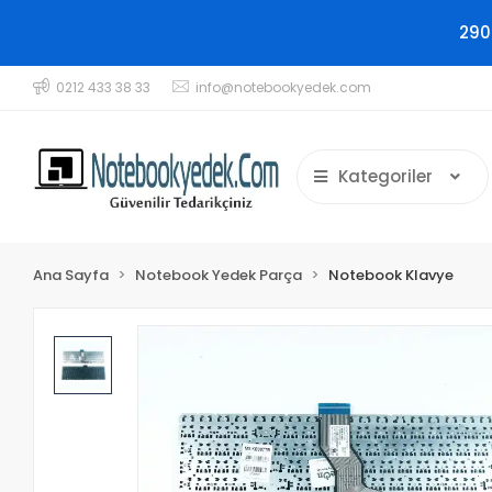
290
0212 433 38 33
info@notebookyedek.com
Kategoriler
Ana Sayfa
Notebook Yedek Parça
Notebook Klavye