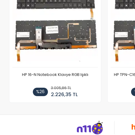
HP 16-N Notebook Klavye RGB Işıklı
HP TPN-C1
3.005,86 TL
%26
2.226,35 TL