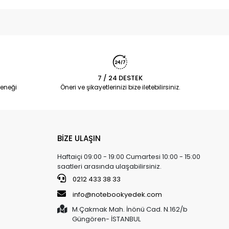
7 / 24 DESTEK
eneği
Öneri ve şikayetlerinizi bize iletebilirsiniz.
BİZE ULAŞIN
Haftaiçi 09:00 - 19:00 Cumartesi 10:00 - 15:00
saatleri arasında ulaşabilirsiniz.
0212 433 38 33
info@notebookyedek.com
M.Çakmak Mah. İnönü Cad. N.162/b
Güngören- İSTANBUL