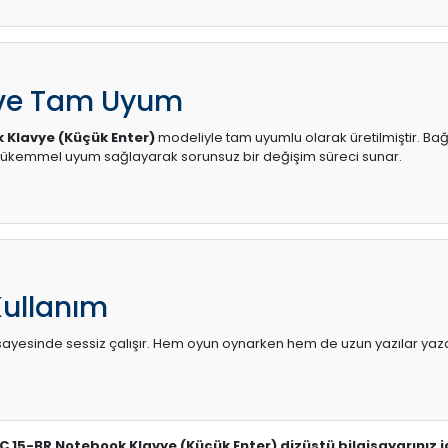
 ve Tam Uyum
 Klavye (Küçük Enter)
modeliyle tam uyumlu olarak üretilmiştir. Bağl
mükemmel uyum sağlayarak sorunsuz bir değişim süreci sunar.
Kullanım
sı sayesinde sessiz çalışır. Hem oyun oynarken hem de uzun yazılar yaza
CC 15-BR Notebook Klavye (Küçük Enter) dizüstü bilgisayarınız 