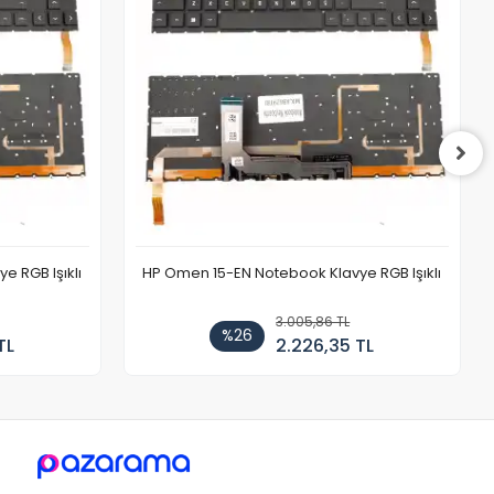
 RGB Işıklı
HP Omen 15-EN Notebook Klavye RGB Işıklı
3.005,86 TL
%26
TL
2.226,35 TL