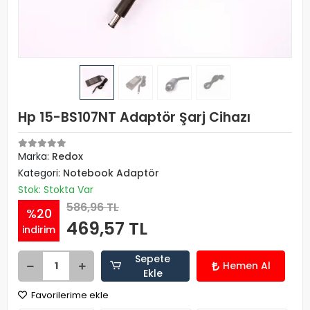
Hp 15-BS107NT Adaptör Şarj Cihazı
Marka:
Redox
Kategori:
Notebook Adaptör
Stok: Stokta Var
586,96 TL
%20
469,57 TL
indirim
Sepete
Hemen Al
Ekle
Favorilerime ekle