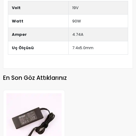
Volt
19V
Watt
90W
Amper
4.74A
Uç Ölçüsü
7.4x5.0mm
En Son Göz Attıklarınız