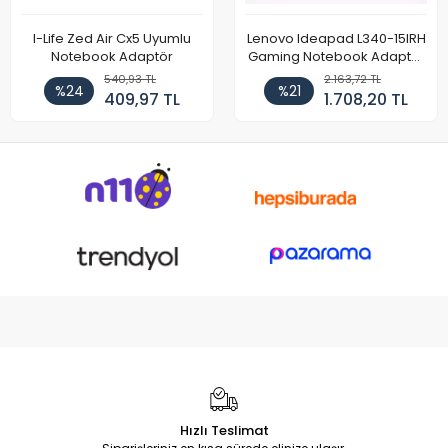
I-Life Zed Air Cx5 Uyumlu
Lenovo Ideapad L340-15IRH
Notebook Adaptör
Gaming Notebook Adaptör
Cihazı Şarj Aleti (150W)
540,93 TL
2.163,72 TL
%24
%21
409,97 TL
1.708,20 TL
Hızlı Teslimat