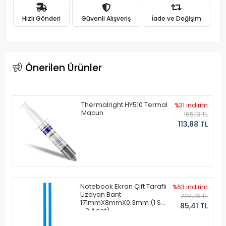
Hızlı Gönderi
Güvenli Alışveriş
İade ve Değişim
Önerilen Ürünler
Thermalright HY510 Termal
%31 indirim
Macun
165,13 TL
113,88 TL
Notebook Ekran Çift Taraflı
%63 indirim
Uzayan Bant
227,76 TL
171mmX8mmX0.3mm (1 Set
85,41 TL
- 2 Adet)