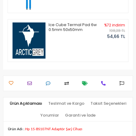
Ice Cube Termal Pad 6w
%72 indirim
0.5mm 50x50mm
198,38 TL
54,66 TL
Ürün Açıklaması
Teslimat ve Kargo
Taksit Seçenekleri
Yorumlar
Garanti ve İade
Ürün Adı :
Hp 15-BS107NT Adaptör Şarj Cihazı