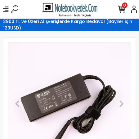
0
2900 TL ve Üzeri Alışverişlerde Kargo Bedava! (Bayiler için
120USD)