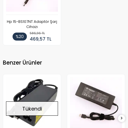
Hp 15-BS107NT Adaptör Şarj
Cihazı
586,96 TL
%20
469,57 TL
Benzer Ürünler
Tükendi