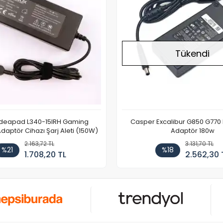
Tükendi
Ideapad L340-15IRH Gaming
Casper Excalibur G850 G770
aptör Cihazı Şarj Aleti (150W)
Adaptör 180w
2.163,72 TL
3.131,70 TL
%21
%18
1.708,20 TL
2.562,30 