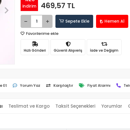
469,57 TL
indirim
Sepete Ekle
Hemen Al
Favorilerime ekle
Hızlı Gönderi
Güvenli Alışveriş
İade ve Değişim
e Et
Yorum Yaz
Karşılaştır
Fiyat Alarmı
Tel
sı
Teslimat ve Kargo
Taksit Seçenekleri
Yorumlar