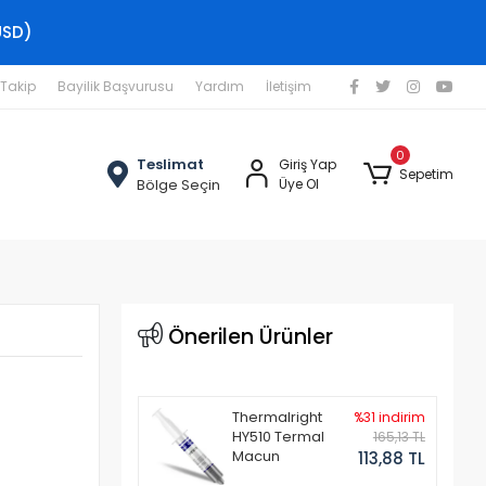
USD)
 Takip
Bayilik Başvurusu
Yardım
İletişim
0
Teslimat
Giriş Yap
Sepetim
Bölge Seçin
Üye Ol
Önerilen Ürünler
Thermalright
%31 indirim
HY510 Termal
165,13 TL
Macun
113,88 TL