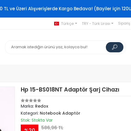
0 TL ve Üzeri Alışverişlerde Kargo Bedava! (Bayiler için 120
Türkçe
TRY - Türk Lirası
Sipariş
Hp 15-BS018NT Adaptör Şarj Cihazı
Marka:
Redox
Kategori:
Notebook Adaptör
Stok: Stokta Var
586,96 TL
%20