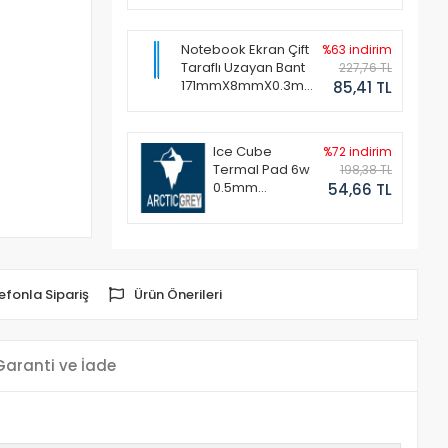
Notebook Ekran Çift
%63 indirim
Taraflı Uzayan Bant
227,76 TL
171mmX8mmX0.3mm
85,41 TL
(1 Set - 2 Adet)
Ice Cube
%72 indirim
Termal Pad 6w
198,38 TL
0.5mm
54,66 TL
50x50mm
efonla Sipariş
Ürün Önerileri
Garanti ve İade