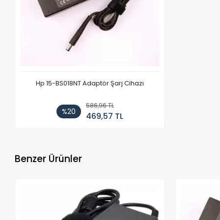
Hp 15-BS018NT Adaptör Şarj Cihazı
586,96 TL
%20
469,57 TL
Benzer Ürünler
Stokta Yok