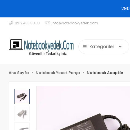
290
0212 433 38 33
info@notebookyedek.com
Kategoriler
Ana Sayfa
Notebook Yedek Parça
Notebook Adaptör