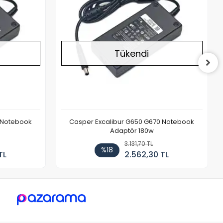
Tükendi
 Notebook
Casper Excalibur G650 G670 Notebook
Adaptör 180w
3.131,70 TL
%18
TL
2.562,30 TL