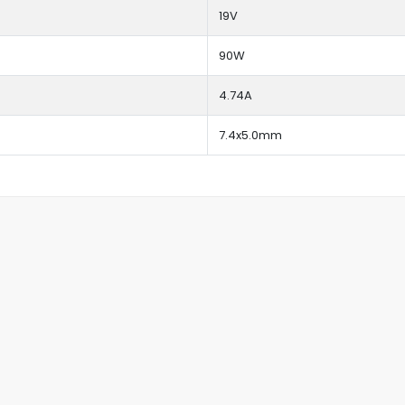
19V
90W
4.74A
7.4x5.0mm