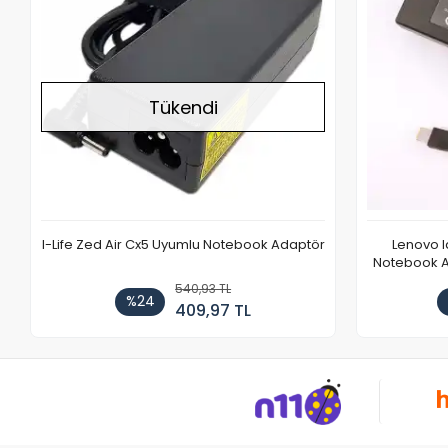
Tükendi
I-Life Zed Air Cx5 Uyumlu Notebook Adaptör
Lenovo 
Notebook Ad
540,93 TL
%24
409,97 TL