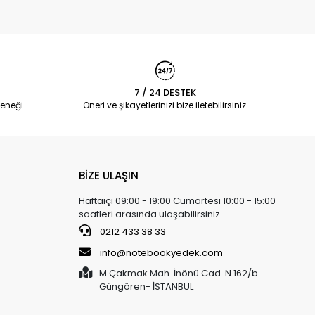
7 / 24 DESTEK
eneği
Öneri ve şikayetlerinizi bize iletebilirsiniz.
BİZE ULAŞIN
Haftaiçi 09:00 - 19:00 Cumartesi 10:00 - 15:00
saatleri arasında ulaşabilirsiniz.
0212 433 38 33
info@notebookyedek.com
M.Çakmak Mah. İnönü Cad. N.162/b
Güngören- İSTANBUL