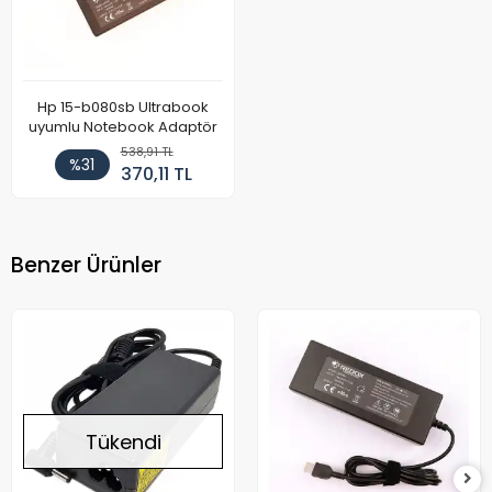
Hp 15-b080sb Ultrabook
uyumlu Notebook Adaptör
538,91 TL
%31
370,11 TL
Benzer Ürünler
Tükendi