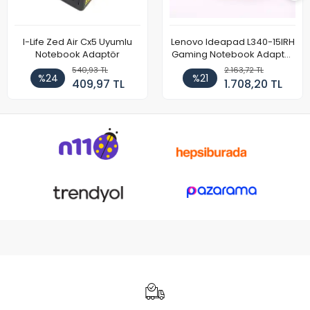
I-Life Zed Air Cx5 Uyumlu
Lenovo Ideapad L340-15IRH
Notebook Adaptör
Gaming Notebook Adaptör
Cihazı Şarj Aleti (150W)
540,93 TL
2.163,72 TL
%24
%21
409,97 TL
1.708,20 TL