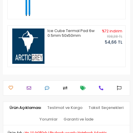
Ice Cube Termal Pad 6w
%72 indirim
0.5mm 50x50mm
198,38 TL
54,66 TL
Ürün Açıklaması
Teslimat ve Kargo
Taksit Seçenekleri
Yorumlar
Garanti ve İade
Ürün Adı :
Hp 15-b080sb Ultrabook uyumlu Notebook Adaptör