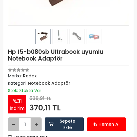
Hp 15-b080sb Ultrabook uyumlu
Notebook Adaptör
Marka:
Redox
Kategori:
Notebook Adaptör
Stok: Stokta Var
538,91 TL
%31
370,11 TL
indirim
Sepete
Hemen Al
Ekle