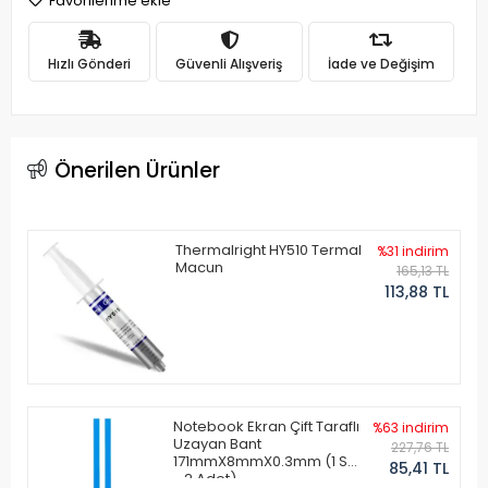
Favorilerime ekle
Hızlı Gönderi
Güvenli Alışveriş
İade ve Değişim
Önerilen Ürünler
Thermalright HY510 Termal
%31 indirim
Macun
165,13 TL
113,88 TL
Notebook Ekran Çift Taraflı
%63 indirim
Uzayan Bant
227,76 TL
171mmX8mmX0.3mm (1 Set
85,41 TL
- 2 Adet)