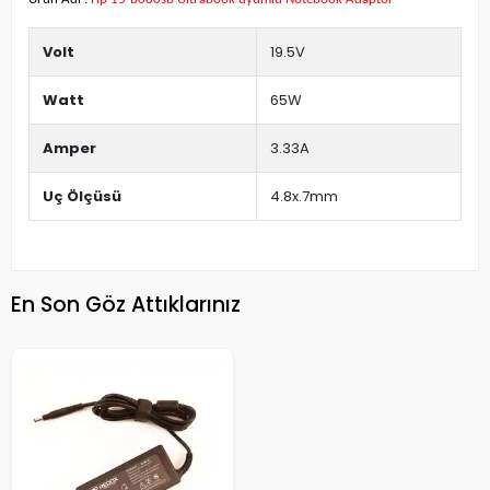
Volt
19.5V
Watt
65W
Amper
3.33A
Uç Ölçüsü
4.8x.7mm
En Son Göz Attıklarınız