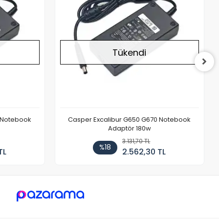
Tükendi
 Notebook
Casper Excalibur G650 G670 Notebook
Adaptör 180w
3.131,70 TL
%18
TL
2.562,30 TL