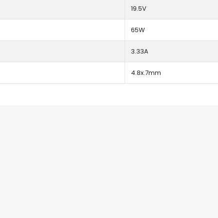
19.5V
65W
3.33A
4.8x.7mm