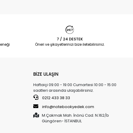
7 / 24 DESTEK
eneği
Öneri ve şikayetlerinizi bize iletebilirsiniz.
BİZE ULAŞIN
Haftaiçi 09:00 - 19:00 Cumartesi 10:00 - 15:00
saatleri arasında ulaşabilirsiniz.
0212 433 38 33
info@notebookyedek.com
M.Çakmak Mah. İnönü Cad. N.162/b
Güngören- İSTANBUL