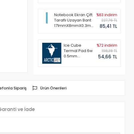
Notebook Ekran Çift
%63 indirim
Taraflı Uzayan Bant
227,76 TL
171mmX8mmX0.3mm
85,41 TL
(1 Set - 2 Adet)
Ice Cube
%72 indirim
Termal Pad 6w
198,38 TL
0.5mm
54,66 TL
50x50mm
efonla Sipariş
Ürün Önerileri
Garanti ve İade