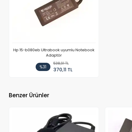
Hp 15-b080eb Ultrabook uyumlu Notebook
Adaptör
538,91 TL
%31
370,11 TL
Benzer Ürünler
Stokta Yok