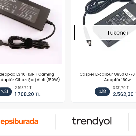
Tükendi
Ideapad L340-15IRH Gaming
Casper Excalibur G850 G770
aptör Cihazı Şarj Aleti (150W)
Adaptör 180w
2.163,72 TL
3.131,70 TL
%21
%18
1.708,20 TL
2.562,30 