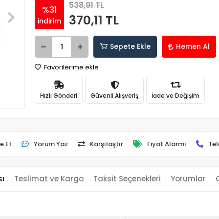
538,91 TL
%31
370,11 TL
indirim
Sepete Ekle
Hemen Al
Favorilerime ekle
Hızlı Gönderi
Güvenli Alışveriş
İade ve Değişim
e Et
Yorum Yaz
Karşılaştır
Fiyat Alarmı
Tel
sı
Teslimat ve Kargo
Taksit Seçenekleri
Yorumlar