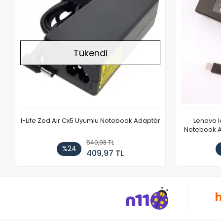
Tükendi
I-Life Zed Air Cx5 Uyumlu Notebook Adaptör
Lenovo 
Notebook Ad
540,93 TL
%24
409,97 TL