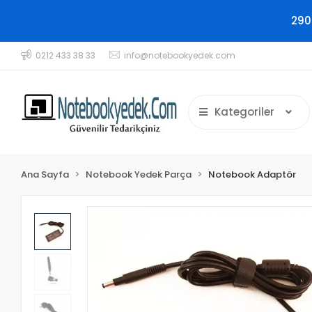
290
0212 433 38 33
info@notebookyedek.com
Kategoriler
Ana Sayfa
Notebook Yedek Parça
Notebook Adaptör