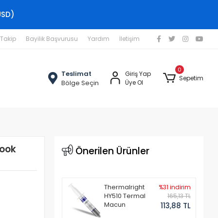
USD)
 Takip
Bayilik Başvurusu
Yardım
İletişim
0
Teslimat
Giriş Yap
Sepetim
Bölge Seçin
Üye Ol
book
Önerilen Ürünler
Thermalright
%31 indirim
HY510 Termal
165,13 TL
Macun
113,88 TL