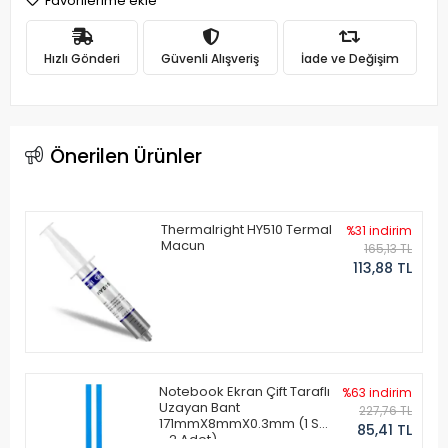
Favorilerime ekle
Hızlı Gönderi
Güvenli Alışveriş
İade ve Değişim
Önerilen Ürünler
Thermalright HY510 Termal
%31 indirim
Macun
165,13 TL
113,88 TL
Notebook Ekran Çift Taraflı
%63 indirim
Uzayan Bant
227,76 TL
171mmX8mmX0.3mm (1 Set
85,41 TL
- 2 Adet)