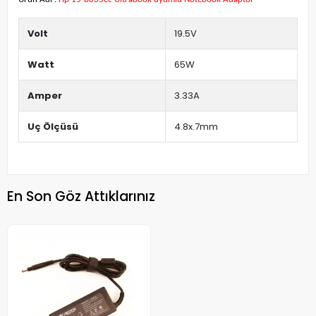
Volt
19.5V
Watt
65W
Amper
3.33A
Uç Ölçüsü
4.8x.7mm
En Son Göz Attıklarınız