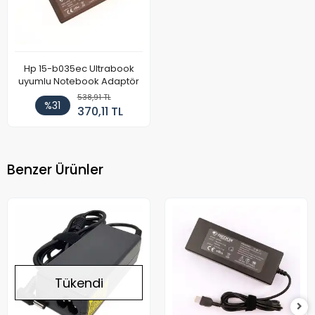
Hp 15-b035ec Ultrabook
uyumlu Notebook Adaptör
538,91 TL
%31
370,11 TL
Benzer Ürünler
Tükendi