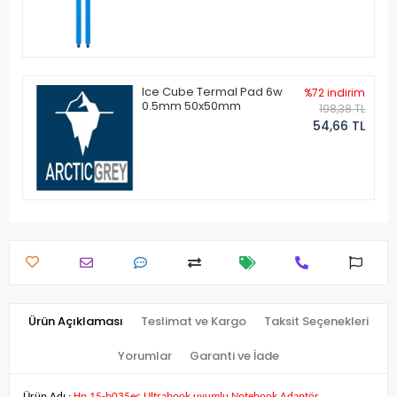
Ice Cube Termal Pad 6w
%72 indirim
0.5mm 50x50mm
198,38 TL
54,66 TL
Ürün Açıklaması
Teslimat ve Kargo
Taksit Seçenekleri
Yorumlar
Garanti ve İade
Ürün Adı :
Hp 15-b035ec Ultrabook uyumlu Notebook Adaptör