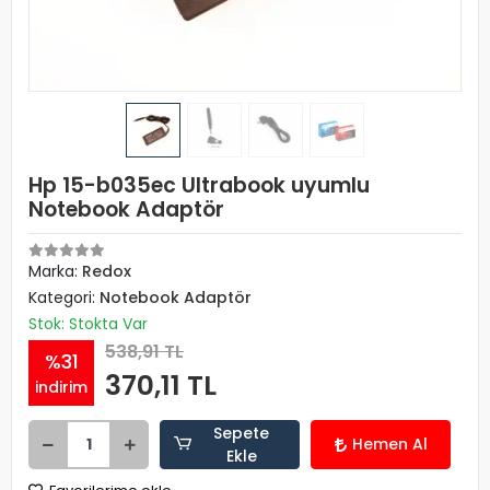
Hp 15-b035ec Ultrabook uyumlu
Notebook Adaptör
Marka:
Redox
Kategori:
Notebook Adaptör
Stok: Stokta Var
538,91 TL
%31
370,11 TL
indirim
Sepete
Hemen Al
Ekle