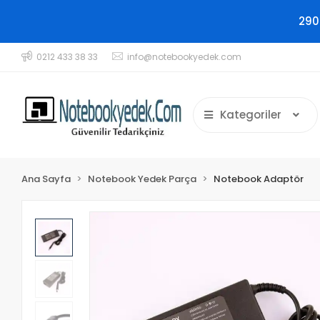
290
0212 433 38 33
info@notebookyedek.com
Kategoriler
Ana Sayfa
Notebook Yedek Parça
Notebook Adaptör