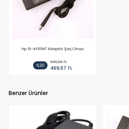
Hp 15-AY101NT Adaptör Şarj Cihazı
586,96 TL
%20
469,57 TL
Benzer Ürünler
Stokta Yok