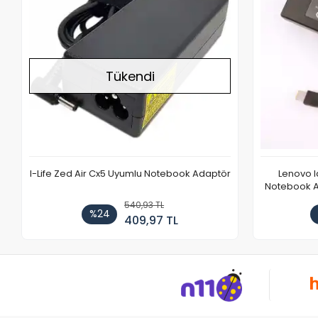
Tükendi
I-Life Zed Air Cx5 Uyumlu Notebook Adaptör
Lenovo 
Notebook Ad
540,93 TL
%24
409,97 TL