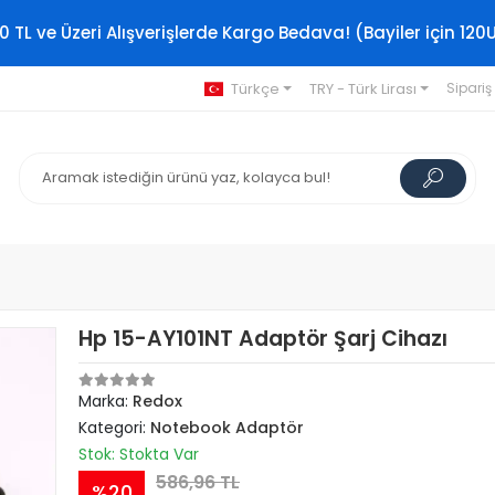
0 TL ve Üzeri Alışverişlerde Kargo Bedava! (Bayiler için 120
Türkçe
TRY - Türk Lirası
Sipariş
Hp 15-AY101NT Adaptör Şarj Cihazı
Marka:
Redox
Kategori:
Notebook Adaptör
Stok: Stokta Var
586,96 TL
%20