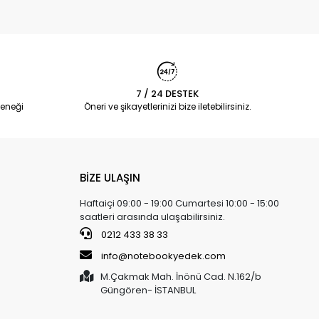
7 / 24 DESTEK
eneği
Öneri ve şikayetlerinizi bize iletebilirsiniz.
BİZE ULAŞIN
Haftaiçi 09:00 - 19:00 Cumartesi 10:00 - 15:00
saatleri arasında ulaşabilirsiniz.
0212 433 38 33
info@notebookyedek.com
M.Çakmak Mah. İnönü Cad. N.162/b
Güngören- İSTANBUL