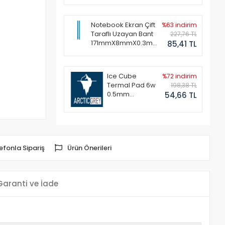
Notebook Ekran Çift
%63 indirim
Taraflı Uzayan Bant
227,76 TL
171mmX8mmX0.3mm
85,41 TL
(1 Set - 2 Adet)
Ice Cube
%72 indirim
Termal Pad 6w
198,38 TL
0.5mm
54,66 TL
50x50mm
efonla Sipariş
Ürün Önerileri
Garanti ve İade