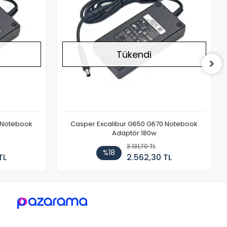
Tükendi
 Notebook
Casper Excalibur G650 G670 Notebook
Adaptör 180w
3.131,70 TL
%18
TL
2.562,30 TL