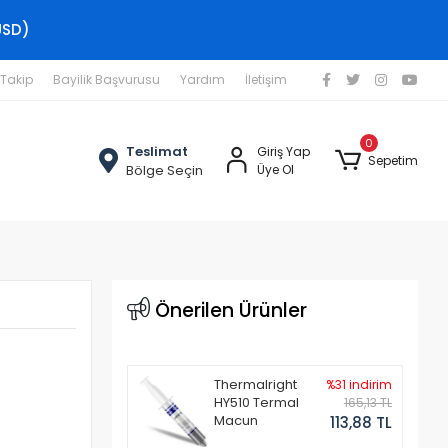
USD)
 Takip
Bayilik Başvurusu
Yardım
İletişim
0
Teslimat
Giriş Yap
Sepetim
Bölge Seçin
Üye Ol
Önerilen Ürünler
Thermalright
%31 indirim
HY510 Termal
165,13 TL
Macun
113,88 TL