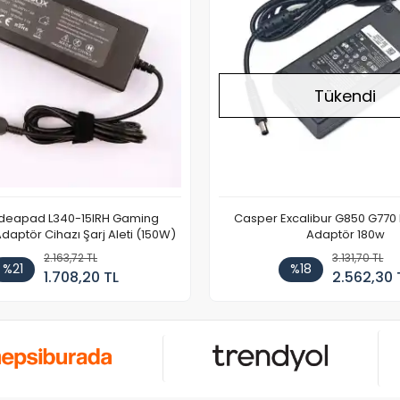
Tükendi
Ideapad L340-15IRH Gaming
Casper Excalibur G850 G770
aptör Cihazı Şarj Aleti (150W)
Adaptör 180w
2.163,72 TL
3.131,70 TL
%21
%18
1.708,20 TL
2.562,30 