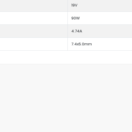
19V
90W
4.74A
7.4x5.0mm