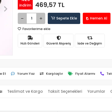
469,57 TL
indirim
Sepete Ekle
Hemen Al
Favorilerime ekle
Hızlı Gönderi
Güvenli Alışveriş
İade ve Değişim
e Et
Yorum Yaz
Karşılaştır
Fiyat Alarmı
Tel
sı
Teslimat ve Kargo
Taksit Seçenekleri
Yorumlar