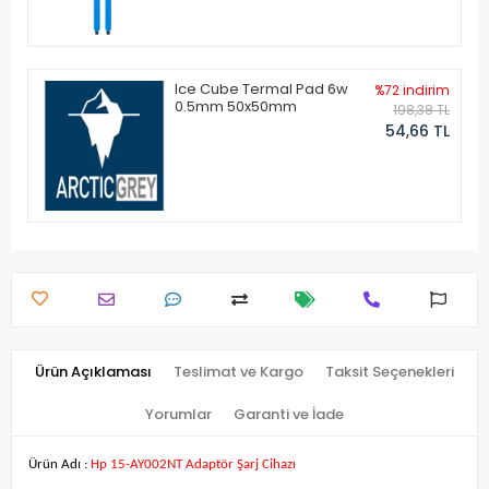
Ice Cube Termal Pad 6w
%72 indirim
0.5mm 50x50mm
198,38 TL
54,66 TL
Ürün Açıklaması
Teslimat ve Kargo
Taksit Seçenekleri
Yorumlar
Garanti ve İade
Ürün Adı :
Hp 15-AY002NT Adaptör Şarj Cihazı