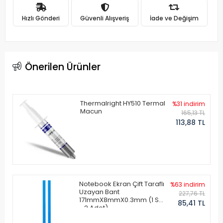
Hızlı Gönderi
Güvenli Alışveriş
İade ve Değişim
Önerilen Ürünler
Thermalright HY510 Termal
%31 indirim
Macun
165,13 TL
113,88 TL
Notebook Ekran Çift Taraflı
%63 indirim
Uzayan Bant
227,76 TL
171mmX8mmX0.3mm (1 Set
85,41 TL
- 2 Adet)