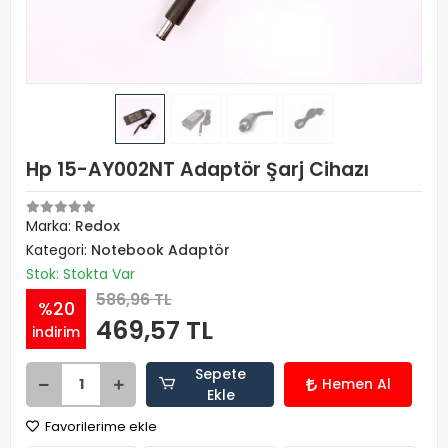
Hp 15-AY002NT Adaptör Şarj Cihazı
Marka:
Redox
Kategori:
Notebook Adaptör
Stok: Stokta Var
586,96 TL
%20
469,57 TL
indirim
Sepete
Hemen Al
Ekle
Favorilerime ekle