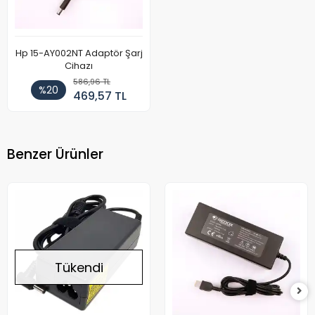
Hp 15-AY002NT Adaptör Şarj
Cihazı
586,96 TL
%20
469,57 TL
Benzer Ürünler
Tükendi