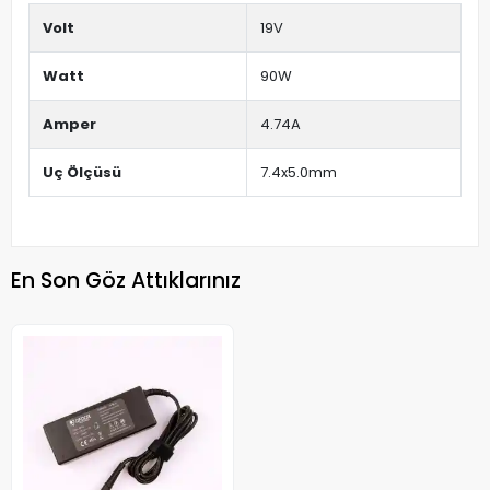
Volt
19V
Watt
90W
Amper
4.74A
Uç Ölçüsü
7.4x5.0mm
En Son Göz Attıklarınız