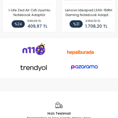
I-Life Zed Air Cx5 Uyumlu
Lenovo Ideapad L340-15IRH
Notebook Adaptör
Gaming Notebook Adaptör
Cihazı Şarj Aleti (150W)
540,93 TL
2.163,72 TL
%24
%21
409,97 TL
1.708,20 TL
Hızlı Teslimat