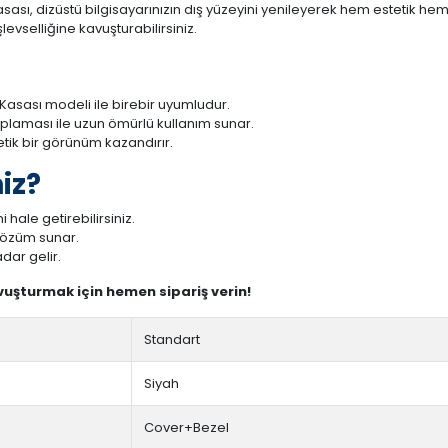
ası, dizüstü bilgisayarınızın dış yüzeyini yenileyerek hem estetik hem 
evselliğine kavuşturabilirsiniz.
Kasası modeli ile birebir uyumludur.
aplaması ile uzun ömürlü kullanım sunar.
tetik bir görünüm kazandırır.
iz?
 hale getirebilirsiniz.
 çözüm sunar.
dar gelir.
avuşturmak için hemen sipariş verin!
Standart
Siyah
Cover+Bezel