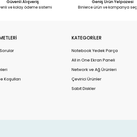
Güvenli Alışveriş
Geniş Ürün Yelpazesi
enli ve kolay ödeme sistemi
Binlerce ürün ve kampanya seç
METLERİ
KATEGORİLER
 Sorular
Notebook Yedek Parça
All in One Ekran Paneli
leri
Network ve Ağ Ürünleri
e Koşulları
Çevirici Ürünler
Sabit Diskler