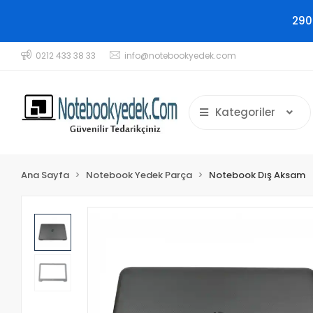
290
0212 433 38 33
info@notebookyedek.com
Kategoriler
Ana Sayfa
Notebook Yedek Parça
Notebook Dış Aksam