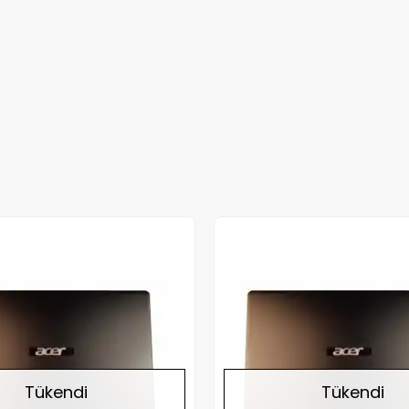
Stokta Yok
Tükendi
Tükendi