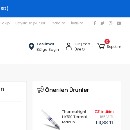
USD)
 Takip
Bayilik Başvurusu
Yardım
İletişim
0
Teslimat
Giriş Yap
Sepetim
Bölge Seçin
Üye Ol
an
Önerilen Ürünler
Thermalright
%31 indirim
HY510 Termal
165,13 TL
Macun
113,88 TL