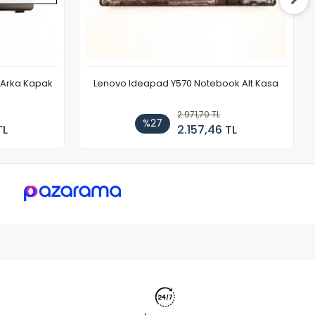
r Arka Kapak
Lenovo Ideapad Y570 Notebook Alt Kasa
2.971,70 TL
%27
TL
2.157,46 TL