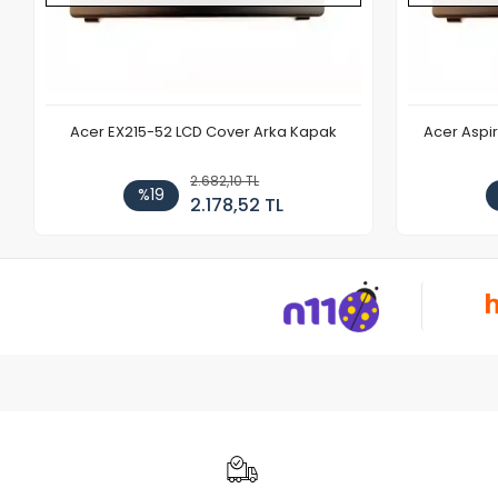
Acer EX215-52 LCD Cover Arka Kapak
Acer Aspi
2.682,10 TL
%19
2.178,52 TL