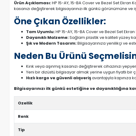
Ürün Açıklaması:
HP 15-AY, 15-BA Cover ve Bezel Set Ekran Kas
kasanızı değiştirerek bilgisayarınızı ilk günkü görünümüne ve işl
Öne Çıkan Özellikler:
Tam Uyumlu:
HP 15-AY, 15-BA Cover ve Bezel Set Ekran 
Dayanıklı Malzeme:
Sağlam plastik ve kaliteli yüzey k
Şık ve Modern Tasarım:
Bilgisayarınıza yenilikçi ve es
Neden Bu Ürünü Seçmelisin
Kırık veya aşınmış kasanızı değiştirerek cihazınızı yepyeni
Yeni bir dizüstü bilgisayar almak yerine uygun fiyatlı bir
Hızlı kargo ve güvenli alışveriş
avantajıyla kapınıza ka
Bilgisayarınızı ilk günkü estetiğine ve dayanıklılığına k
Ozellik
Renk
Tip