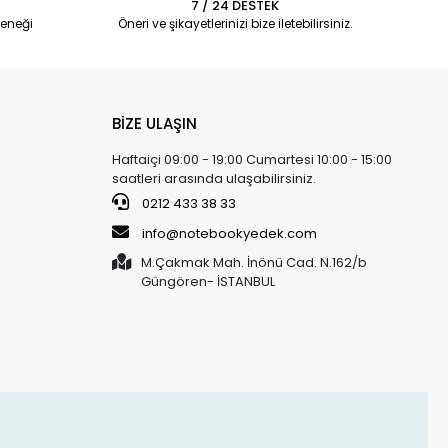
7 / 24 DESTEK
eneği
Öneri ve şikayetlerinizi bize iletebilirsiniz.
BİZE ULAŞIN
Haftaiçi 09:00 - 19:00 Cumartesi 10:00 - 15:00
saatleri arasında ulaşabilirsiniz.
0212 433 38 33
info@notebookyedek.com
M.Çakmak Mah. İnönü Cad. N.162/b
Güngören- İSTANBUL