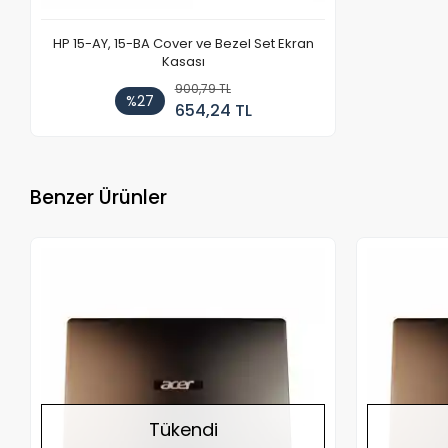
HP 15-AY, 15-BA Cover ve Bezel Set Ekran
Kasası
900,79 TL
%27
654,24 TL
Benzer Ürünler
Stokta Yok
Tükendi