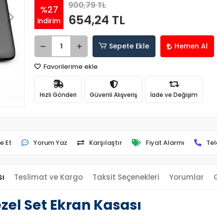
900,79 TL
%27
654,24 TL
indirim
Sepete Ekle
Hemen Al
Favorilerime ekle
Hızlı Gönderi
Güvenli Alışveriş
İade ve Değişim
e Et
Yorum Yaz
Karşılaştır
Fiyat Alarmı
Tel
sı
Teslimat ve Kargo
Taksit Seçenekleri
Yorumlar
zel Set Ekran Kasası