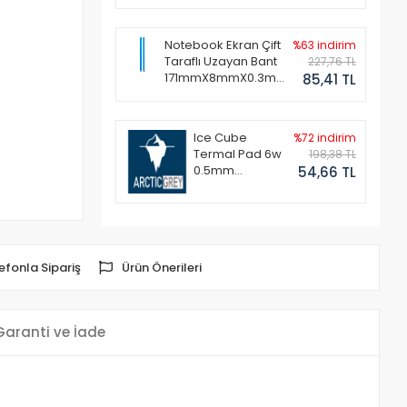
Notebook Ekran Çift
%63 indirim
Taraflı Uzayan Bant
227,76 TL
171mmX8mmX0.3mm
85,41 TL
(1 Set - 2 Adet)
Ice Cube
%72 indirim
Termal Pad 6w
198,38 TL
0.5mm
54,66 TL
50x50mm
efonla Sipariş
Ürün Önerileri
Garanti ve İade