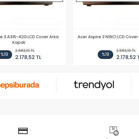
re 3 A315-42G LCD Cover Arka
Acer Aspire 3 N19C1 LCD Cove
Kapak
2.682,10 TL
2.682,10 TL
%19
%19
2.178,52 TL
2.178,52 