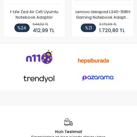
I-Life Zed Air Cx5 Uyumlu
Lenovo Ideapad L340-15IRH
Notebook Adaptör
Gaming Notebook Adaptör
Cihazı Şarj Aleti (150W)
544,92 TL
2.179,68 TL
%24
%21
412,99 TL
1.720,80 TL
Hızlı Teslimat