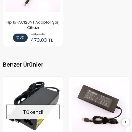
Hp 15-AC120NT Adaptör Şarj
Cihazı
591,29 TL
%20
473,03 TL
Benzer Ürünler
Tükendi