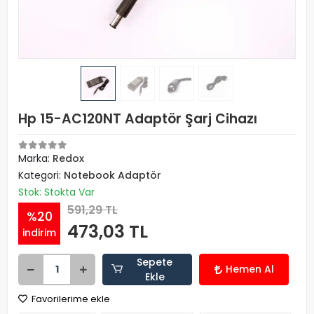
Hp 15-AC120NT Adaptör Şarj Cihazı
Marka:
Redox
Kategori:
Notebook Adaptör
Stok: Stokta Var
591,29 TL
%20
473,03 TL
indirim
Sepete
Hemen Al
Ekle
Favorilerime ekle