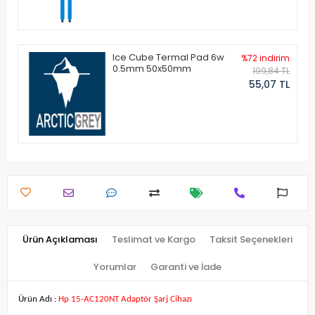
Ice Cube Termal Pad 6w
%72 indirim
0.5mm 50x50mm
199,84 TL
55,07 TL
Ürün Açıklaması
Teslimat ve Kargo
Taksit Seçenekleri
Yorumlar
Garanti ve İade
Ürün Adı :
Hp 15-AC120NT Adaptör Şarj Cihazı