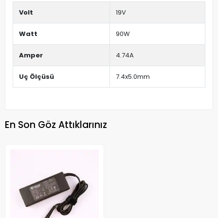
Volt
19V
Watt
90W
Amper
4.74A
Uç Ölçüsü
7.4x5.0mm
En Son Göz Attıklarınız