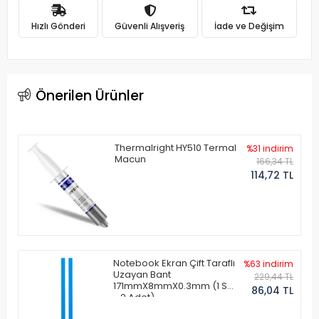
Hızlı Gönderi
Güvenli Alışveriş
İade ve Değişim
Önerilen Ürünler
Thermalright HY510 Termal
%31 indirim
Macun
166,34 TL
114,72 TL
Notebook Ekran Çift Taraflı
%63 indirim
Uzayan Bant
229,44 TL
171mmX8mmX0.3mm (1 Set
86,04 TL
- 2 Adet)