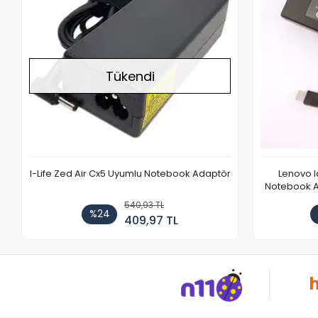
Tükendi
I-Life Zed Air Cx5 Uyumlu Notebook Adaptör
Lenovo 
Notebook Ad
540,93 TL
%24
409,97 TL