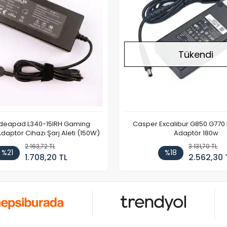
Tükendi
Ideapad L340-15IRH Gaming
Casper Excalibur G850 G770
aptör Cihazı Şarj Aleti (150W)
Adaptör 180w
2.163,72 TL
3.131,70 TL
%21
%18
1.708,20 TL
2.562,30 