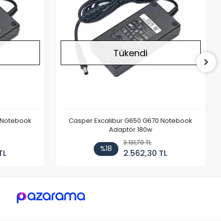
Tükendi
 Notebook
Casper Excalibur G650 G670 Notebook
Adaptör 180w
3.131,70 TL
%18
TL
2.562,30 TL