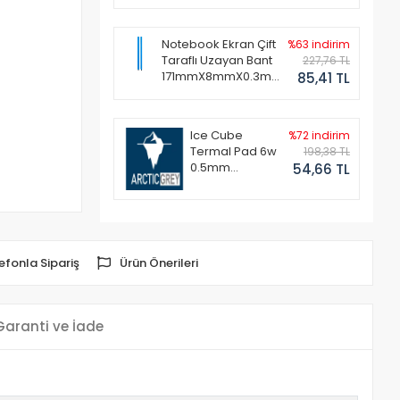
Notebook Ekran Çift
%63 indirim
Taraflı Uzayan Bant
227,76 TL
171mmX8mmX0.3mm
85,41 TL
(1 Set - 2 Adet)
Ice Cube
%72 indirim
Termal Pad 6w
198,38 TL
0.5mm
54,66 TL
50x50mm
efonla Sipariş
Ürün Önerileri
Garanti ve İade