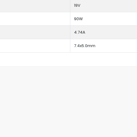
19V
90W
4.74A
7.4x5.0mm