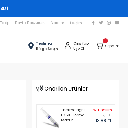
USD)
 Takip
Bayilik Başvurusu
Yardım
İletişim
0
Teslimat
Giriş Yap
Sepetim
Bölge Seçin
Üye Ol
Önerilen Ürünler
Thermalright
%31 indirim
HY510 Termal
165,13 TL
Macun
113,88 TL