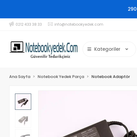
290
0212 433 38 33
info@notebookyedek.com
Kategoriler
Ana Sayfa
Notebook Yedek Parça
Notebook Adaptör