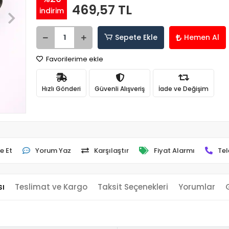
469,57 TL
indirim
Sepete Ekle
Hemen Al
Favorilerime ekle
Hızlı Gönderi
Güvenli Alışveriş
İade ve Değişim
e Et
Yorum Yaz
Karşılaştır
Fiyat Alarmı
Tel
sı
Teslimat ve Kargo
Taksit Seçenekleri
Yorumlar