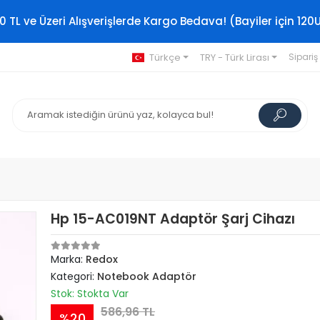
0 TL ve Üzeri Alışverişlerde Kargo Bedava! (Bayiler için 120
Türkçe
TRY - Türk Lirası
Sipariş
Hp 15-AC019NT Adaptör Şarj Cihazı
Marka:
Redox
Kategori:
Notebook Adaptör
Stok: Stokta Var
586,96 TL
%20