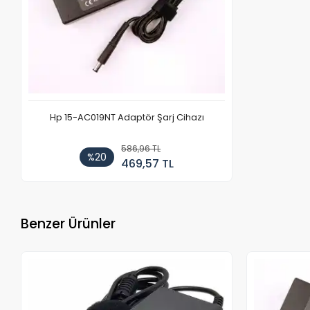
Hp 15-AC019NT Adaptör Şarj Cihazı
586,96 TL
%20
469,57 TL
Benzer Ürünler
Stokta Yok