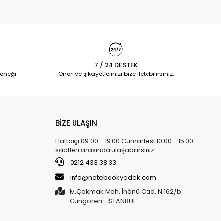
7 / 24 DESTEK
eneği
Öneri ve şikayetlerinizi bize iletebilirsiniz.
BİZE ULAŞIN
Haftaiçi 09:00 - 19:00 Cumartesi 10:00 - 15:00
saatleri arasında ulaşabilirsiniz.
0212 433 38 33
info@notebookyedek.com
M.Çakmak Mah. İnönü Cad. N.162/b
Güngören- İSTANBUL