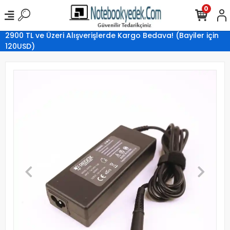
0
2900 TL ve Üzeri Alışverişlerde Kargo Bedava! (Bayiler için
120USD)