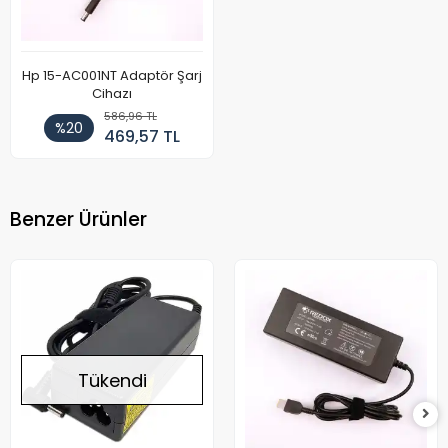
Hp 15-AC001NT Adaptör Şarj
Cihazı
586,96 TL
%20
469,57 TL
Benzer Ürünler
Tükendi