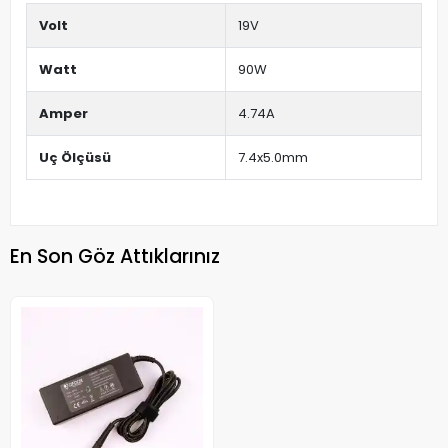
Volt
19V
Watt
90W
Amper
4.74A
Uç Ölçüsü
7.4x5.0mm
En Son Göz Attıklarınız