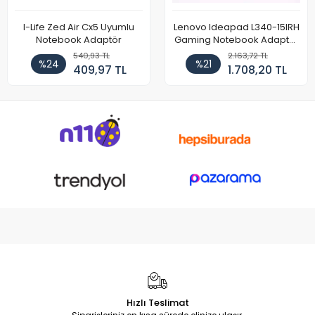
I-Life Zed Air Cx5 Uyumlu
Lenovo Ideapad L340-15IRH
Notebook Adaptör
Gaming Notebook Adaptör
Cihazı Şarj Aleti (150W)
540,93 TL
2.163,72 TL
%24
%21
409,97 TL
1.708,20 TL
Hızlı Teslimat