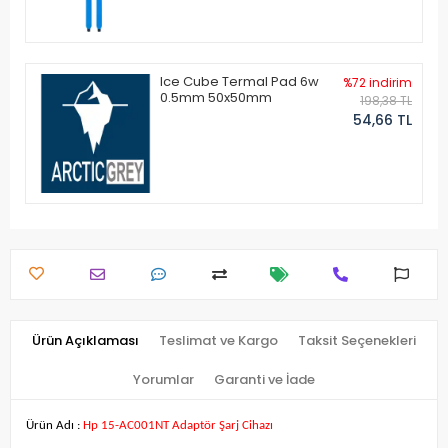
Ice Cube Termal Pad 6w
%72 indirim
0.5mm 50x50mm
198,38 TL
54,66 TL
Ürün Açıklaması
Teslimat ve Kargo
Taksit Seçenekleri
Yorumlar
Garanti ve İade
Ürün Adı :
Hp 15-AC001NT Adaptör Şarj Cihazı