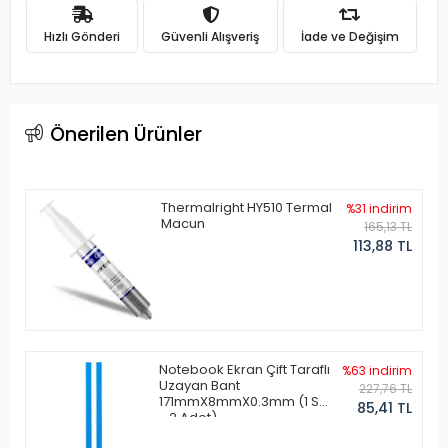
Hızlı Gönderi
Güvenli Alışveriş
İade ve Değişim
Önerilen Ürünler
Thermalright HY510 Termal
%31 indirim
Macun
165,13 TL
113,88 TL
Notebook Ekran Çift Taraflı
%63 indirim
Uzayan Bant
227,76 TL
171mmX8mmX0.3mm (1 Set
85,41 TL
- 2 Adet)