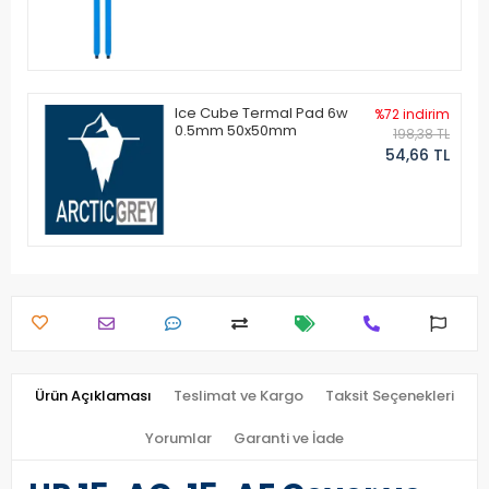
Ice Cube Termal Pad 6w
%72 indirim
0.5mm 50x50mm
198,38 TL
54,66 TL
Ürün Açıklaması
Teslimat ve Kargo
Taksit Seçenekleri
Yorumlar
Garanti ve İade