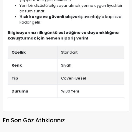
Yeni bir dizüstü bilgisayar almak yerine uygun fiyatlı bir
çözüm sunar.
Hızlı kargo ve güvenli alışveriş
avantajıyla kapınıza
kadar gelir.
Bilgisayarınızı ilk günkü estetiğine ve dayanıklılığına
kavuşturmak için hemen sipariş verin!
Ozellik
Standart
Renk
Siyah
Tip
Cover+Bezel
Durumu
%100 Yeni
En Son Göz Attıklarınız