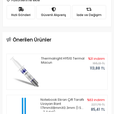
Favorilerime ekle
Hızlı Gönderi
Güvenli Alışveriş
İade ve Değişim
Önerilen Ürünler
Thermalright HY510 Termal
%31 indirim
Macun
165,13 TL
113,88 TL
Notebook Ekran Çift Taraflı
%63 indirim
Uzayan Bant
227,76 TL
171mmX8mmX0.3mm (1 Set
85,41 TL
- 2 Adet)