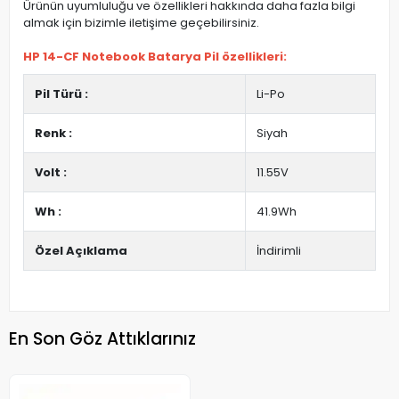
Ürünün uyumluluğu ve özellikleri hakkında daha fazla bilgi
almak için bizimle iletişime geçebilirsiniz.
HP 14-CF Notebook Batarya Pil özellikleri:
Pil Türü :
Li-Po
Renk :
Siyah
Volt :
11.55V
Wh :
41.9Wh
Özel Açıklama
İndirimli
En Son Göz Attıklarınız