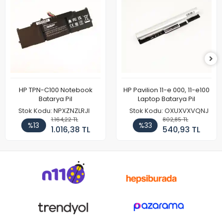
HP TPN-C100 Notebook
HP Pavilion 11-e 000, 11-e100
Batarya Pil
Laptop Batarya Pil
Stok Kodu: NPXZNZLRJI
Stok Kodu: OXUXVXVQNJ
1.164,22 TL
802,85 TL
%13
%33
1.016,38 TL
540,93 TL