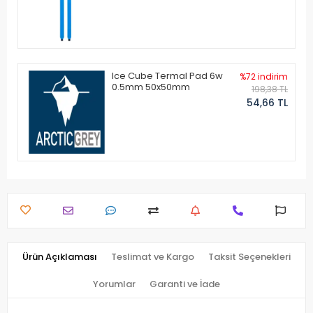
Ice Cube Termal Pad 6w
%72 indirim
0.5mm 50x50mm
198,38 TL
54,66 TL
Ürün Açıklaması
Teslimat ve Kargo
Taksit Seçenekleri
Yorumlar
Garanti ve İade