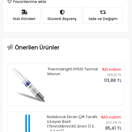
Favorilerime ekle
Hızlı Gönderi
Güvenli Alışveriş
İade ve Değişim
Önerilen Ürünler
Thermalright HY510 Termal
%31 indirim
Macun
165,13 TL
113,88 TL
Notebook Ekran Çift Taraflı
%63 indirim
Uzayan Bant
227,76 TL
171mmX8mmX0.3mm (1 Set
85,41 TL
- 2 Adet)