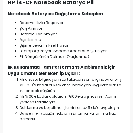
HP 14-CF Notebook Batarya Pil
Notebook Bataryası Değiştirme Sebepleri
Batarya Hızla Boşalıyor
Şarj Almıyor
Batarya Tanınmıyor
Aşırı Isınma
Şişme veya Fiziksel Hasar
Laptop Açılmıyor, Sadece Adaptörle Çalışıyor
Pil Döngüsünün Dolması (Yaşlanma)
İlk Kullanımda Tam Performans Alabilmeniz için
Uygulamanız Gereken İp Uçları :
Pili dizüstü bilgisayarınıza taktıktan sonra içindeki enerjiyi
%5-%10'a kadar yüksek enerji harcayan uygulamalar ile
kullanarak düşürün.
Pili %100'e kadar doldurun , %100'e ulaşmaz ise 1.Adımı
yeniden tekrarlaryın .
Doldurma ve boşaltma işlemini en az 5 defa uygulayın.
Bu işlemleri yaptığınızda piliniz normal kullanıma hazır
demektir.