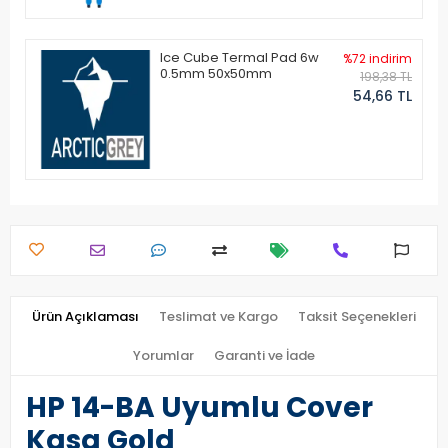
Ice Cube Termal Pad 6w
%72 indirim
0.5mm 50x50mm
198,38 TL
54,66 TL
Ürün Açıklaması
Teslimat ve Kargo
Taksit Seçenekleri
Yorumlar
Garanti ve İade
HP 14-BA Uyumlu Cover
Kasa Gold