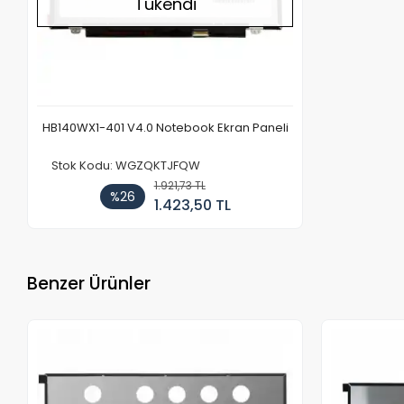
Tükendi
HB140WX1-401 V4.0 Notebook Ekran Paneli
Stok Kodu: WGZQKTJFQW
1.921,73 TL
%26
1.423,50 TL
Benzer Ürünler
Stokta Yok