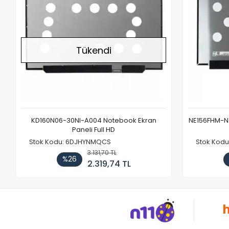
Tükendi
KD160N06-30NI-A004 Notebook Ekran
NE156FHM-NX
Paneli Full HD
Stok Kodu: 6DJHYNMQCS
Stok Kodu
3.131,70 TL
%26
2.319,74 TL