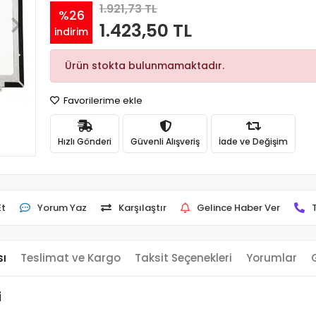
1.921,73 TL
%26
1.423,50 TL
indirim
Ürün stokta bulunmamaktadır.
Favorilerime ekle
Hızlı Gönderi
Güvenli Alışveriş
İade ve Değişim
Et
Yorum Yaz
Karşılaştır
Gelince Haber Ver
sı
Teslimat ve Kargo
Taksit Seçenekleri
Yorumlar
i