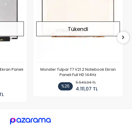
Tükendi
Ekran Paneli
Monster Tulpar T7 V21.2 Notebook Ekran
Paneli Full HD 144Hz
5.549,94 TL
%26
4.111,07 TL
TL