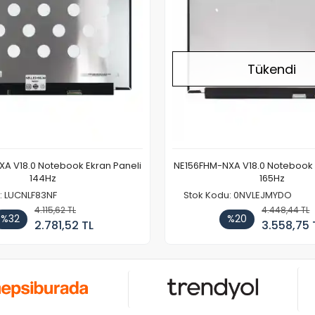
Tükendi
A V18.0 Notebook Ekran Paneli
NE156FHM-NXA V18.0 Notebook 
144Hz
165Hz
: LUCNLF83NF
Stok Kodu: 0NVLEJMYDO
4.115,62 TL
4.448,44 TL
%32
%20
2.781,52 TL
3.558,75 