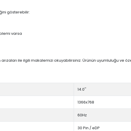
ini gösterebilir:
blemi varsa
arızaları ile ilgili makalemizi okuyabilirsiniz. Ürünün uyumluluğu ve ö
14.0''
1366x768
60Hz
30 Pin / eDP