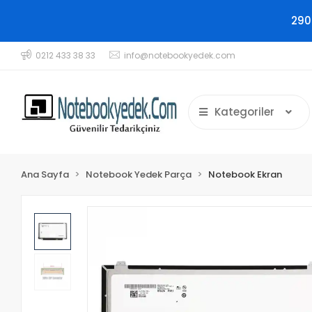
290
0212 433 38 33
info@notebookyedek.com
Kategoriler
Ana Sayfa
Notebook Yedek Parça
Notebook Ekran