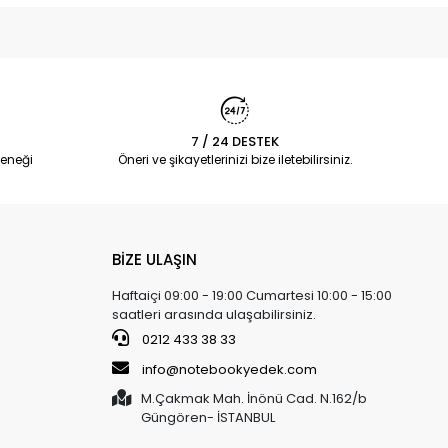
7 / 24 DESTEK
eneği
Öneri ve şikayetlerinizi bize iletebilirsiniz.
BİZE ULAŞIN
Haftaiçi 09:00 - 19:00 Cumartesi 10:00 - 15:00
saatleri arasında ulaşabilirsiniz.
0212 433 38 33
info@notebookyedek.com
M.Çakmak Mah. İnönü Cad. N.162/b
Güngören- İSTANBUL