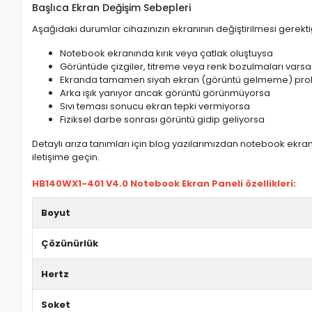
Başlıca Ekran Değişim Sebepleri
Aşağıdaki durumlar cihazınızın ekranının değiştirilmesi gerektiğ
Notebook ekranında kırık veya çatlak oluştuysa
Görüntüde çizgiler, titreme veya renk bozulmaları varsa
Ekranda tamamen siyah ekran (görüntü gelmeme) pro
Arka ışık yanıyor ancak görüntü görünmüyorsa
Sıvı teması sonucu ekran tepki vermiyorsa
Fiziksel darbe sonrası görüntü gidip geliyorsa
Detaylı arıza tanımları için blog yazılarımızdan notebook ekran 
iletişime geçin.
HB140WX1-401 V4.0 Notebook Ekran Paneli özellikleri:
Boyut
Çözünürlük
Hertz
Soket