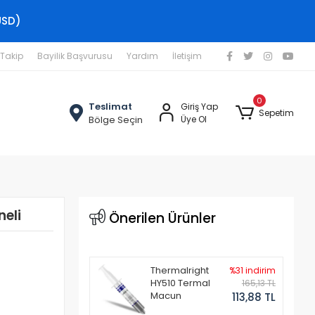
USD)
 Takip
Bayilik Başvurusu
Yardım
İletişim
0
Teslimat
Giriş Yap
Sepetim
Bölge Seçin
Üye Ol
eli
Önerilen Ürünler
Thermalright
%31 indirim
HY510 Termal
165,13 TL
Macun
113,88 TL