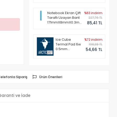
Notebook Ekran Çift
%63 indirim
Taraflı Uzayan Bant
227,76 TL
171mmX8mmX0.3mm
85,41 TL
(1 Set - 2 Adet)
Ice Cube
%72 indirim
Termal Pad 6w
198,38 TL
0.5mm
54,66 TL
50x50mm
Telefonla Sipariş
Ürün Önerileri
Garanti ve İade