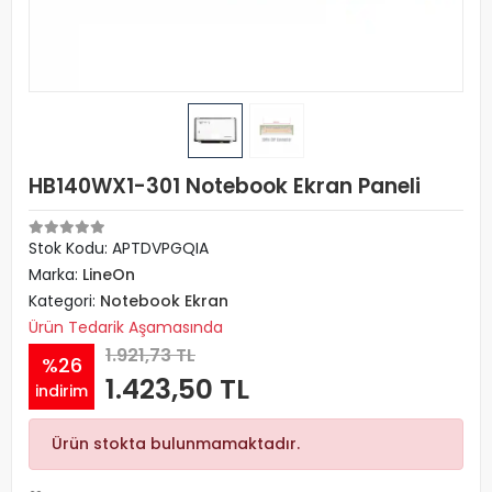
HB140WX1-301 Notebook Ekran Paneli
Stok Kodu: APTDVPGQIA
Marka:
LineOn
Kategori:
Notebook Ekran
Ürün Tedarik Aşamasında
1.921,73 TL
%26
1.423,50 TL
indirim
Ürün stokta bulunmamaktadır.