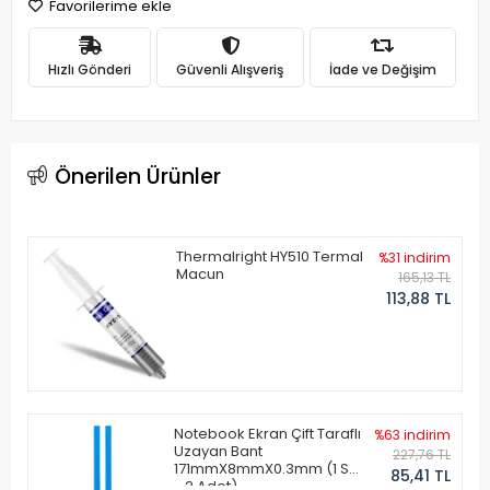
Favorilerime ekle
Hızlı Gönderi
Güvenli Alışveriş
İade ve Değişim
Önerilen Ürünler
Thermalright HY510 Termal
%31 indirim
Macun
165,13 TL
113,88 TL
Notebook Ekran Çift Taraflı
%63 indirim
Uzayan Bant
227,76 TL
171mmX8mmX0.3mm (1 Set
85,41 TL
- 2 Adet)