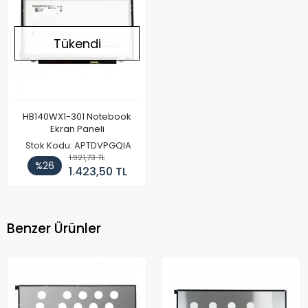
Tükendi
HB140WX1-301 Notebook
Ekran Paneli
Stok Kodu: APTDVPGQIA
1.921,73 TL
%26
1.423,50 TL
Benzer Ürünler