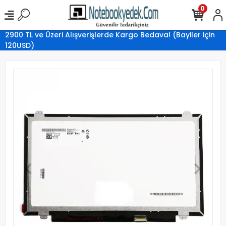
0
2900 TL ve Üzeri Alışverişlerde Kargo Bedava! (Bayiler için
120USD)