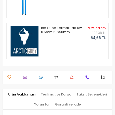
Ice Cube Termal Pad 6w
%72 indirim
0.5mm 50x50mm
198,38 TL
54,66 TL
Ürün Açıklaması
Teslimat ve Kargo
Taksit Seçenekleri
Yorumlar
Garanti ve İade