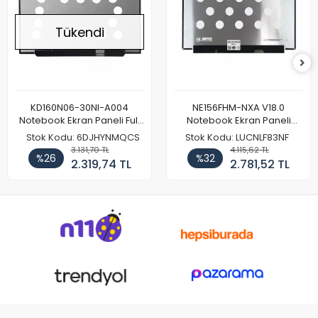
Tükendi
KD160N06-30NI-A004
NE156FHM-NXA V18.0
Notebook Ekran Paneli Full
Notebook Ekran Paneli
HD
144Hz
Stok Kodu: 6DJHYNMQCS
Stok Kodu: LUCNLF83NF
3.131,70 TL
4.115,62 TL
%26
%32
2.319,74 TL
2.781,52 TL