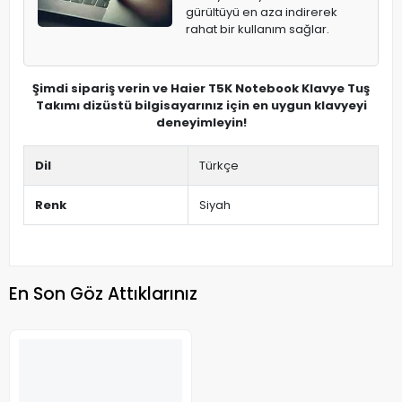
gürültüyü en aza indirerek
rahat bir kullanım sağlar.
Şimdi sipariş verin ve Haier T5K Notebook Klavye Tuş
Takımı dizüstü bilgisayarınız için en uygun klavyeyi
deneyimleyin!
Dil
Türkçe
Renk
Siyah
En Son Göz Attıklarınız