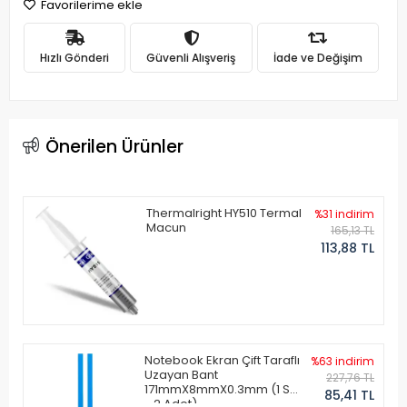
Favorilerime ekle
Hızlı Gönderi
Güvenli Alışveriş
İade ve Değişim
Önerilen Ürünler
Thermalright HY510 Termal
%31 indirim
Macun
165,13 TL
113,88 TL
Notebook Ekran Çift Taraflı
%63 indirim
Uzayan Bant
227,76 TL
171mmX8mmX0.3mm (1 Set
85,41 TL
- 2 Adet)