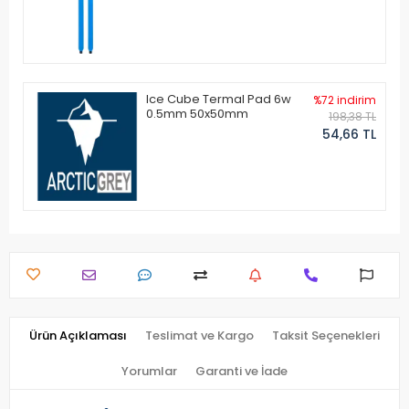
Ice Cube Termal Pad 6w
%72 indirim
0.5mm 50x50mm
198,38 TL
54,66 TL
Ürün Açıklaması
Teslimat ve Kargo
Taksit Seçenekleri
Yorumlar
Garanti ve İade