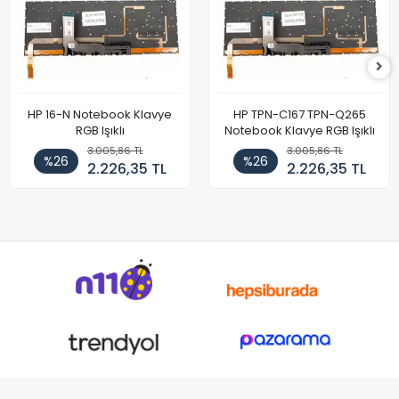
HP 16-N Notebook Klavye
HP TPN-C167 TPN-Q265
RGB Işıklı
Notebook Klavye RGB Işıklı
3.005,86 TL
3.005,86 TL
%26
%26
2.226,35 TL
2.226,35 TL