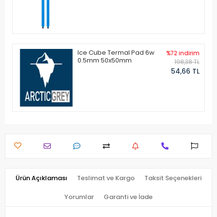
Ice Cube Termal Pad 6w
%72 indirim
0.5mm 50x50mm
198,38 TL
54,66 TL
Ürün Açıklaması
Teslimat ve Kargo
Taksit Seçenekleri
Yorumlar
Garanti ve İade