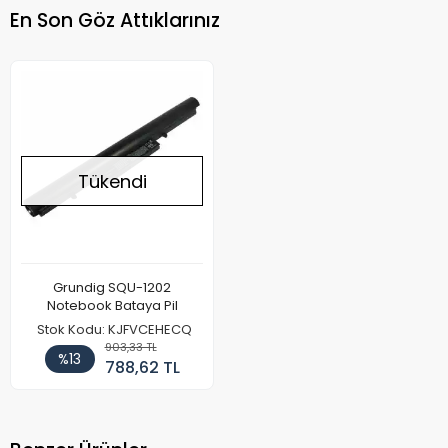
En Son Göz Attıklarınız
Tükendi
Grundig SQU-1202
Notebook Bataya Pil
Stok Kodu: KJFVCEHECQ
903,33 TL
%13
788,62 TL