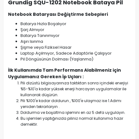
Grundig SQU-1202 Notebook Bataya Pil
Notebook Bataryası Değiştirme Sebepleri
Batarya Hızla Boşalıyor
Şarj Almıyor
Batarya Tanınmıyor
Aşırı Isınma
Şişme veya Fiziksel Hasar
Laptop Açılmıyor, Sadece Adaptörle Çalışıyor
Pil Döngüsünün Dolması (Yaşlanma)
İlk Kullanımda Tam Performans Alabilmeniz için
Uygulamanız Gereken İp Uçları :
Pili dizüstü bilgisayarınıza taktıktan sonra içindeki enerjiyi
%5-%10'a kadar yüksek enerji harcayan uygulamalar ile
kullanarak düşürün.
Pili %100'e kadar doldurun , %100'e ulaşmaz ise 1.Adımı
yeniden tekrarlaryın .
Doldurma ve boşaltma işlemini en az 5 defa uygulayın.
Bu işlemleri yaptığınızda piliniz normal kullanıma hazır
demektir.