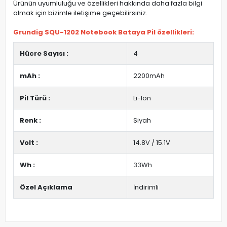
Ürünün uyumluluğu ve özellikleri hakkında daha fazla bilgi
almak için bizimle iletişime geçebilirsiniz.
Grundig SQU-1202 Notebook Bataya Pil özellikleri:
Hücre Sayısı :
4
mAh :
2200mAh
Pil Türü :
Li-Ion
Renk :
Siyah
Volt :
14.8V / 15.1V
Wh :
33Wh
Özel Açıklama
İndirimli