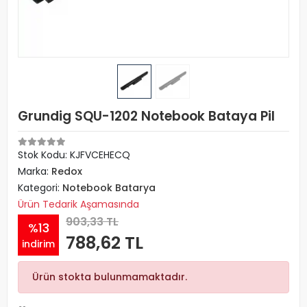
Grundig SQU-1202 Notebook Bataya Pil
Stok Kodu: KJFVCEHECQ
Marka:
Redox
Kategori:
Notebook Batarya
Ürün Tedarik Aşamasında
903,33 TL
%13
788,62 TL
indirim
Ürün stokta bulunmamaktadır.