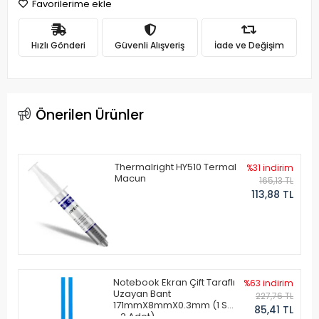
Favorilerime ekle
Hızlı Gönderi
Güvenli Alışveriş
İade ve Değişim
Önerilen Ürünler
Thermalright HY510 Termal
%31 indirim
Macun
165,13 TL
113,88 TL
Notebook Ekran Çift Taraflı
%63 indirim
Uzayan Bant
227,76 TL
171mmX8mmX0.3mm (1 Set
85,41 TL
- 2 Adet)