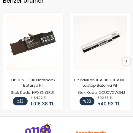
Benzer Ürünler
HP TPN-C100 Notebook
HP Pavilion 11-e 000, 11-e100
Batarya Pil
Laptop Batarya Pil
Stok Kodu: NPXZNZLRJI
Stok Kodu: OXUXVXVQNJ
1.164,22 TL
802,85 TL
%13
%33
1.016,38 TL
540,93 TL