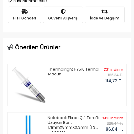
Favorilerime ekle
Hızlı Gönderi
Güvenli Alışveriş
İade ve Değişim
Önerilen Ürünler
Thermalright HY510 Termal
%31 indirim
Macun
166,34 TL
114,72 TL
Notebook Ekran Çift Taraflı
%63 indirim
Uzayan Bant
229,44 TL
171mmX8mmX0.3mm (1 Set
86,04 TL
- 2 Adet)