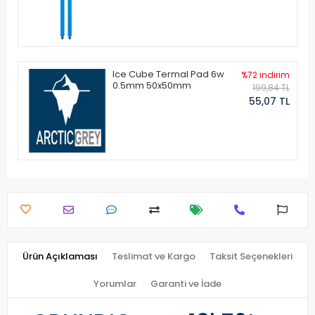
Ice Cube Termal Pad 6w
%72 indirim
0.5mm 50x50mm
199,84 TL
55,07 TL
Ürün Açıklaması
Teslimat ve Kargo
Taksit Seçenekleri
Yorumlar
Garanti ve İade