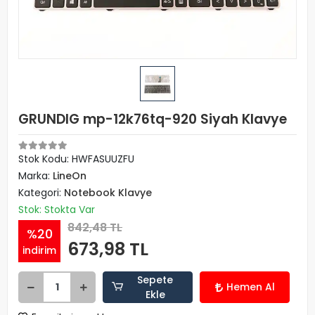
GRUNDIG mp-12k76tq-920 Siyah Klavye
Stok Kodu: HWFASUUZFU
Marka:
LineOn
Kategori:
Notebook Klavye
Stok: Stokta Var
842,48 TL
%20
673,98 TL
indirim
Sepete
Hemen Al
Ekle