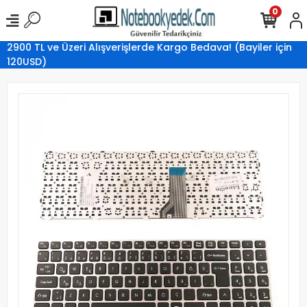
0
2900 TL ve Üzeri Alışverişlerde Kargo Bedava! (Bayiler için
120USD)