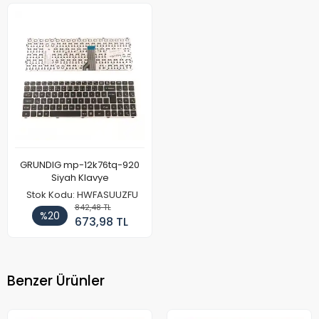
GRUNDIG mp-12k76tq-920
Siyah Klavye
Stok Kodu: HWFASUUZFU
842,48 TL
%20
673,98 TL
Benzer Ürünler