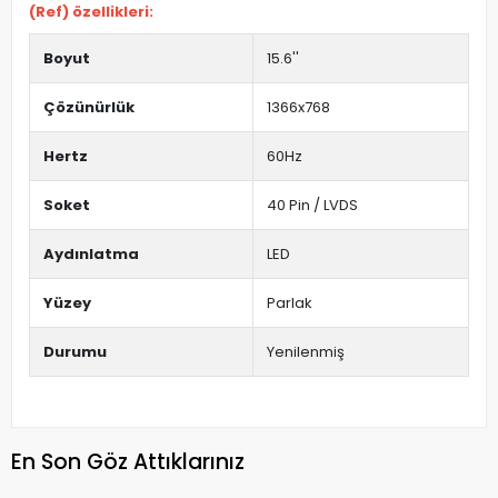
(Ref) özellikleri:
Boyut
15.6''
Çözünürlük
1366x768
Hertz
60Hz
Soket
40 Pin / LVDS
Aydınlatma
LED
Yüzey
Parlak
Durumu
Yenilenmiş
En Son Göz Attıklarınız