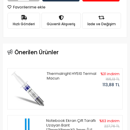
Favorilerime ekle
Hızlı Gönderi
Güvenli Alışveriş
İade ve Değişim
Önerilen Ürünler
Thermalright HY510 Termal
%31 indirim
Macun
165,13 TL
113,88 TL
Notebook Ekran Çift Taraflı
%63 indirim
Uzayan Bant
227,76 TL
171mmX8mmX0.3mm (1 Set