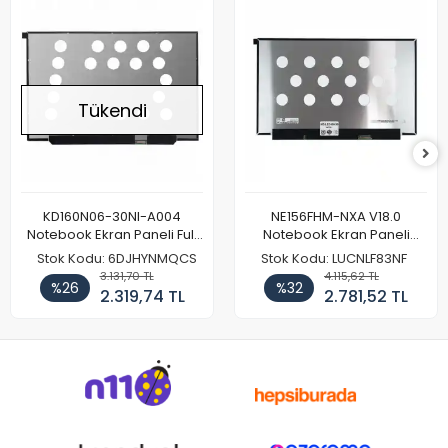
Tükendi
KD160N06-30NI-A004
NE156FHM-NXA V18.0
Notebook Ekran Paneli Full
Notebook Ekran Paneli
HD
144Hz
Stok Kodu: 6DJHYNMQCS
Stok Kodu: LUCNLF83NF
3.131,70 TL
4.115,62 TL
%26
%32
2.319,74 TL
2.781,52 TL