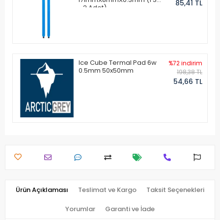
85,41 TL
- 2 Adet)
Ice Cube Termal Pad 6w
%72 indirim
0.5mm 50x50mm
198,38 TL
54,66 TL
Ürün Açıklaması
Teslimat ve Kargo
Taksit Seçenekleri
Yorumlar
Garanti ve İade