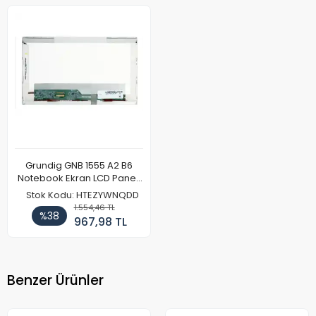
Grundig GNB 1555 A2 B6
Notebook Ekran LCD Paneli
(Ref)
Stok Kodu: HTEZYWNQDD
1.554,46 TL
%38
967,98 TL
Benzer Ürünler