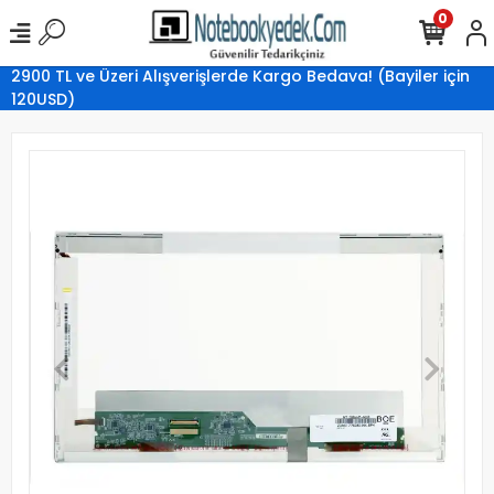
0
2900 TL ve Üzeri Alışverişlerde Kargo Bedava! (Bayiler için
120USD)