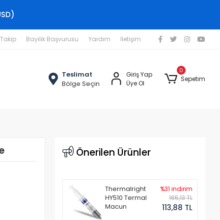
USD)
 Takip
Bayilik Başvurusu
Yardım
İletişim
0
Teslimat
Giriş Yap
Sepetim
Bölge Seçin
Üye Ol
e
Önerilen Ürünler
Thermalright
%31 indirim
HY510 Termal
165,13 TL
Macun
113,88 TL