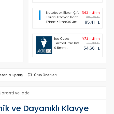
Notebook Ekran Çift
%63 indirim
Taraflı Uzayan Bant
227,76 TL
171mmX8mmX0.3mm
85,41 TL
(1 Set - 2 Adet)
Ice Cube
%72 indirim
Termal Pad 6w
198,38 TL
0.5mm
54,66 TL
50x50mm
efonla Sipariş
Ürün Önerileri
Garanti ve İade
ik ve Dayanıklı Klavye