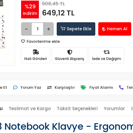
908,45 TL
%29
649,12 TL
indirim
Sepete Ekle
Hemen Al
Favorilerime ekle
Hızlı Gönderi
Güvenli Alışveriş
İade ve Değişim
e Et
Yorum Yaz
Karşılaştır
Fiyat Alarmı
Tel
sı
Teslimat ve Kargo
Taksit Seçenekleri
Yorumlar
3 Notebook Klavye - Ergonom