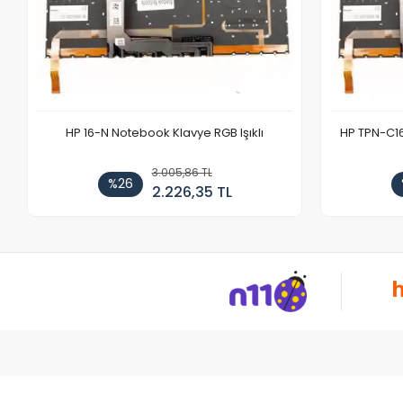
HP 16-N Notebook Klavye RGB Işıklı
HP TPN-C1
3.005,86 TL
%26
2.226,35 TL