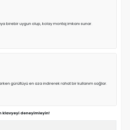
pıya birebir uygun olup, kolay montaj imkanı sunar.
rken gürültüyü en aza indirerek rahat bir kullanım sağlar.
n klavyeyi deneyimleyin!