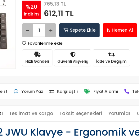
765,13 TL
%20
612,11 TL
indirim
Sepete Ekle
Hemen Al
Favorilerime ekle
Hızlı Gönderi
Güvenli Alışveriş
İade ve Değişim
e Et
Yorum Yaz
Karşılaştır
Fiyat Alarmı
Tel
sı
Teslimat ve Kargo
Taksit Seçenekleri
Yorumlar
 JWU Klavye - Ergonomik ve