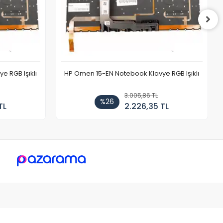
 RGB Işıklı
HP Omen 15-EN Notebook Klavye RGB Işıklı
3.005,86 TL
%26
TL
2.226,35 TL