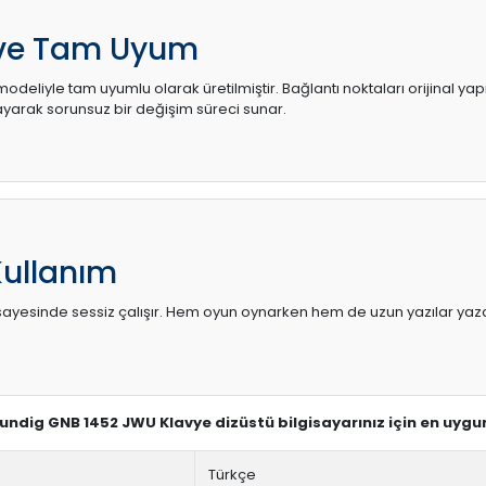
 ve Tam Uyum
odeliyle tam uyumlu olarak üretilmiştir. Bağlantı noktaları orijinal ya
arak sorunsuz bir değişim süreci sunar.
Kullanım
sı sayesinde sessiz çalışır. Hem oyun oynarken hem de uzun yazılar yaza
Grundig GNB 1452 JWU Klavye dizüstü bilgisayarınız için en uygu
Türkçe