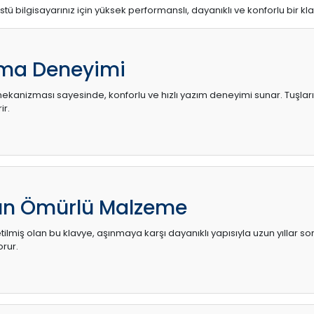
stü bilgisayarınız için yüksek performanslı, dayanıklı ve konforlu bir kl
ma Deneyimi
kanizması sayesinde, konforlu ve hızlı yazım deneyimi sunar. Tuşların d
ir.
zun Ömürlü Malzeme
ilmiş olan bu klavye, aşınmaya karşı dayanıklı yapısıyla uzun yıllar so
orur.