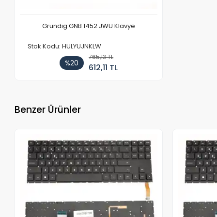
Grundig GNB 1452 JWU Klavye
Stok Kodu: HULYUJNKLW
765,13 TL
%20
612,11 TL
Benzer Ürünler