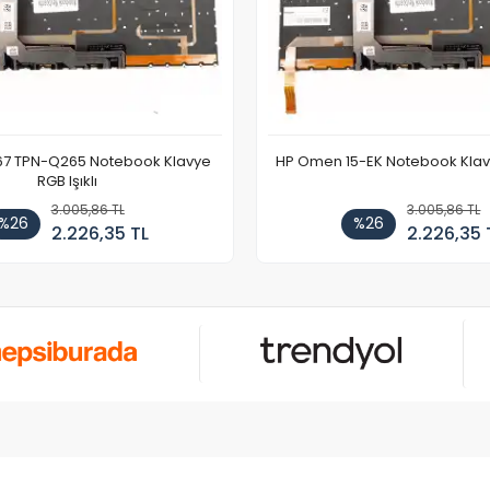
67 TPN-Q265 Notebook Klavye
HP Omen 15-EK Notebook Klavye
RGB Işıklı
3.005,86 TL
3.005,86 TL
%26
%26
2.226,35 TL
2.226,35 