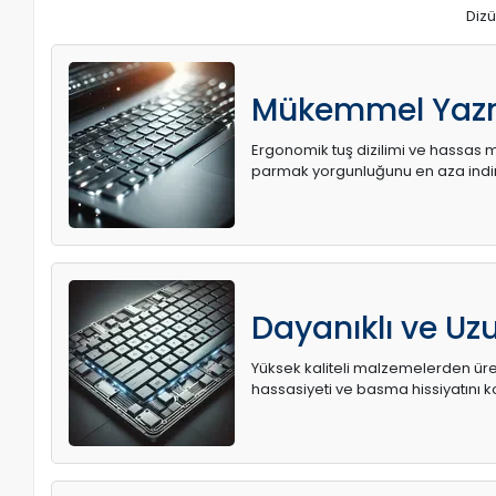
Dizü
Mükemmel Yaz
Ergonomik tuş dizilimi ve hassas me
parmak yorgunluğunu en aza indir
Dayanıklı ve U
Yüksek kaliteli malzemelerden üret
hassasiyeti ve basma hissiyatını k