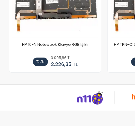
HP 16-N Notebook Klavye RGB Işıklı
HP TPN-C1
3.005,86 TL
%26
2.226,35 TL