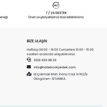
7 / 24 DESTEK
eneği
Öneri ve şikayetlerinizi bize iletebilirsiniz.
BİZE ULAŞIN
Haftaiçi 09:00 - 19:00 Cumartesi 10:00 - 15:00
saatleri arasında ulaşabilirsiniz.
0212 433 38 33
info@notebookyedek.com
M.Çakmak Mah. İnönü Cad. N.162/b
Güngören- İSTANBUL