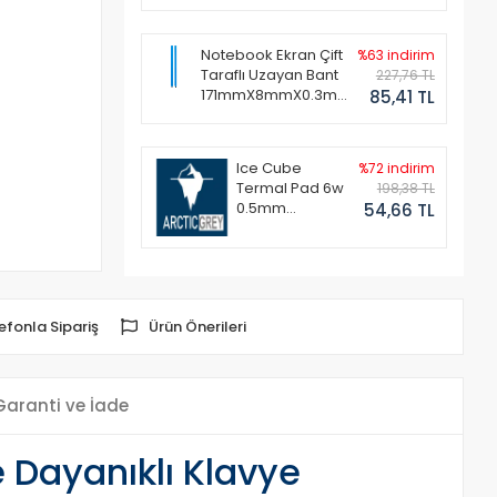
Notebook Ekran Çift
%63 indirim
Taraflı Uzayan Bant
227,76 TL
171mmX8mmX0.3mm
85,41 TL
(1 Set - 2 Adet)
Ice Cube
%72 indirim
Termal Pad 6w
198,38 TL
0.5mm
54,66 TL
50x50mm
efonla Sipariş
Ürün Önerileri
Garanti ve İade
 Dayanıklı Klavye