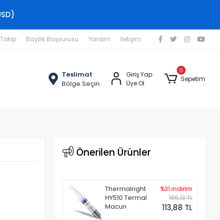
USD)
 Takip
Bayilik Başvurusu
Yardım
İletişim
0
Teslimat
Giriş Yap
Sepetim
Bölge Seçin
Üye Ol
Önerilen Ürünler
Thermalright
%31 indirim
HY510 Termal
165,13 TL
Macun
113,88 TL