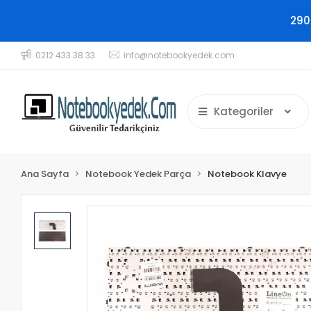
290
0212 433 38 33
info@notebookyedek.com
Kategoriler
Ana Sayfa
Notebook Yedek Parça
Notebook Klavye