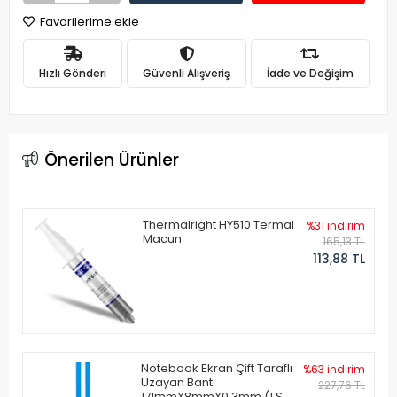
Favorilerime ekle
Hızlı Gönderi
Güvenli Alışveriş
İade ve Değişim
Önerilen Ürünler
Thermalright HY510 Termal
%31 indirim
Macun
165,13 TL
113,88 TL
Notebook Ekran Çift Taraflı
%63 indirim
Uzayan Bant
227,76 TL
171mmX8mmX0.3mm (1 Set