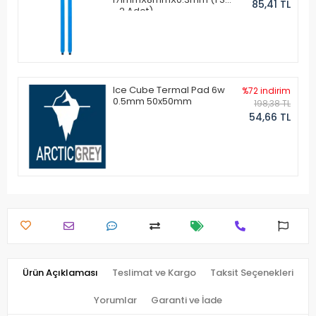
85,41 TL
- 2 Adet)
Ice Cube Termal Pad 6w
%72 indirim
0.5mm 50x50mm
198,38 TL
54,66 TL
Ürün Açıklaması
Teslimat ve Kargo
Taksit Seçenekleri
Yorumlar
Garanti ve İade