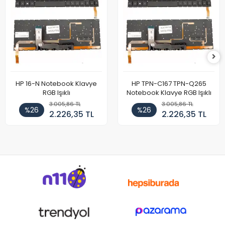
HP 16-N Notebook Klavye
HP TPN-C167 TPN-Q265
RGB Işıklı
Notebook Klavye RGB Işıklı
3.005,86 TL
3.005,86 TL
%26
%26
2.226,35 TL
2.226,35 TL