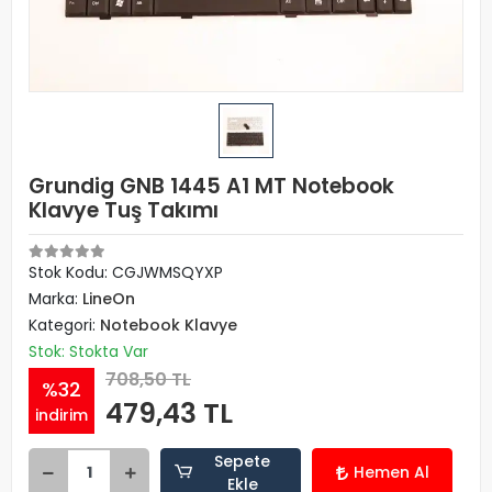
Grundig GNB 1445 A1 MT Notebook
Klavye Tuş Takımı
Stok Kodu: CGJWMSQYXP
Marka:
LineOn
Kategori:
Notebook Klavye
Stok: Stokta Var
708,50 TL
%32
479,43 TL
indirim
Sepete
Hemen Al
Ekle