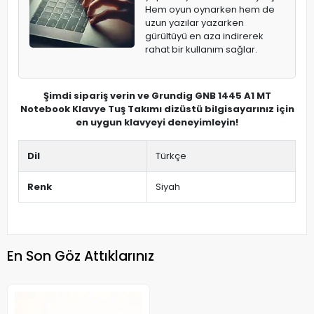
Hem oyun oynarken hem de
uzun yazılar yazarken
gürültüyü en aza indirerek
rahat bir kullanım sağlar.
Şimdi sipariş verin ve Grundig GNB 1445 A1 MT
Notebook Klavye Tuş Takımı dizüstü bilgisayarınız için
en uygun klavyeyi deneyimleyin!
Dil
Türkçe
Renk
Siyah
En Son Göz Attıklarınız