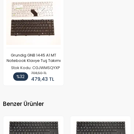
Grundig GNB 1445 A1 MT
Notebook Klavye Tuş Takımı
Stok Kodu: CGJWMSQYXP
708,50 TL
%32
479,43 TL
Benzer Ürünler