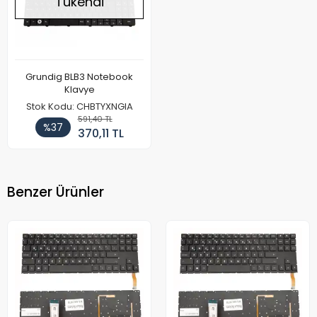
Tükendi
Grundig BLB3 Notebook
Klavye
Stok Kodu: CHBTYXNGIA
591,40 TL
%37
370,11 TL
Benzer Ürünler