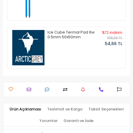
Ice Cube Termal Pad 6w
%72 indirim
0.5mm 50x50mm
198,38 TL
54,66 TL
Ürün Açıklaması
Teslimat ve Kargo
Taksit Seçenekleri
Yorumlar
Garanti ve İade