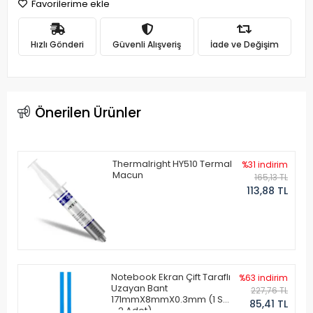
Favorilerime ekle
Hızlı Gönderi
Güvenli Alışveriş
İade ve Değişim
Önerilen Ürünler
Thermalright HY510 Termal
%31 indirim
Macun
165,13 TL
113,88 TL
Notebook Ekran Çift Taraflı
%63 indirim
Uzayan Bant
227,76 TL
171mmX8mmX0.3mm (1 Set
85,41 TL
- 2 Adet)