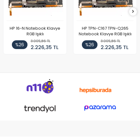
HP 16-N Notebook Klavye
HP TPN-C167 TPN-Q265
RGB Işıklı
Notebook Klavye RGB Işıklı
3.005,86 TL
3.005,86 TL
%26
%26
2.226,35 TL
2.226,35 TL