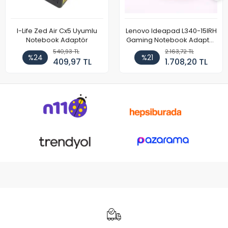
I-Life Zed Air Cx5 Uyumlu
Lenovo Ideapad L340-15IRH
Notebook Adaptör
Gaming Notebook Adaptör
Cihazı Şarj Aleti (150W)
540,93 TL
2.163,72 TL
%24
%21
409,97 TL
1.708,20 TL