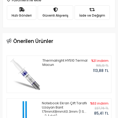
Favorilerime ekle
Hızlı Gönderi
Güvenli Alışveriş
İade ve Değişim
Önerilen Ürünler
Thermalright HY510 Termal
%31 indirim
Macun
165,13 TL
113,88 TL
Notebook Ekran Çift Taraflı
%63 indirim
Uzayan Bant
227,76 TL
171mmX8mmX0.3mm (1 Set
85,41 TL
- 2 Adet)