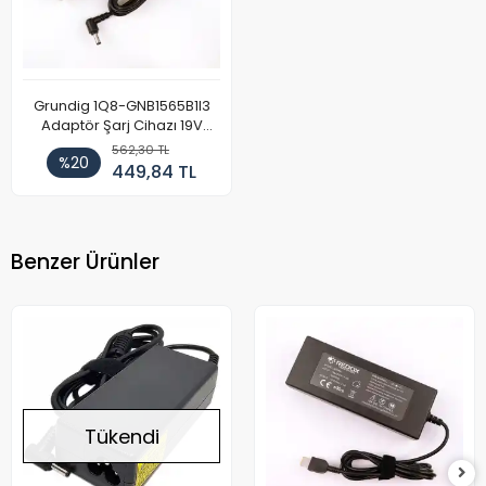
Grundig 1Q8-GNB1565B1I3
Adaptör Şarj Cihazı 19V
4.74A
562,30 TL
%20
449,84 TL
Benzer Ürünler
Tükendi