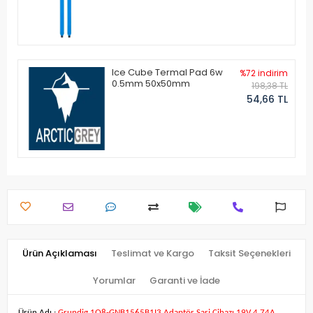
Ice Cube Termal Pad 6w
%72 indirim
0.5mm 50x50mm
198,38 TL
54,66 TL
Ürün Açıklaması
Teslimat ve Kargo
Taksit Seçenekleri
Yorumlar
Garanti ve İade
Ürün Adı :
Grundig 1Q8-GNB1565B1I3 Adaptör Şarj Cihazı 19V 4.74A