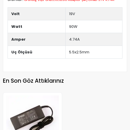
Volt
19V
Watt
90W
Amper
4.74A
Uç Ölçüsü
5.5x2.5mm
En Son Göz Attıklarınız