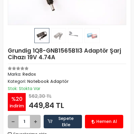
Grundig 1Q8-GNB1565B1I3 Adaptör Şarj
Cihazı 19V 4.74A
Marka:
Redox
Kategori:
Notebook Adaptör
Stok: Stokta Var
562,30 TL
%20
449,84 TL
indirim
Sepete
Hemen Al
Ekle