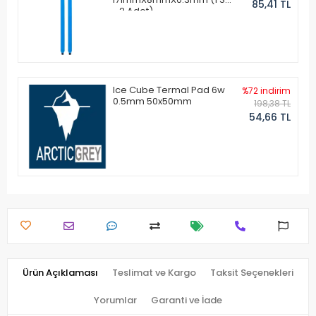
85,41 TL
- 2 Adet)
Ice Cube Termal Pad 6w
%72 indirim
0.5mm 50x50mm
198,38 TL
54,66 TL
Ürün Açıklaması
Teslimat ve Kargo
Taksit Seçenekleri
Yorumlar
Garanti ve İade