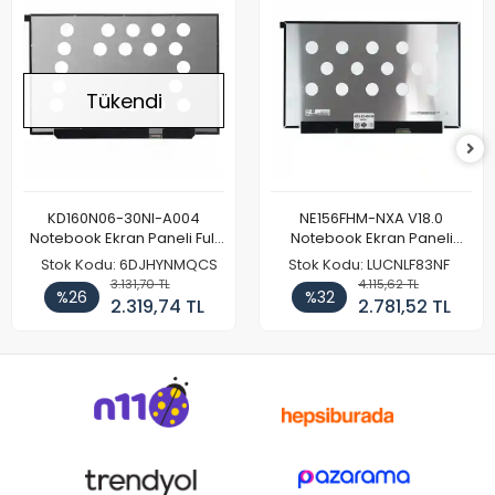
Tükendi
KD160N06-30NI-A004
NE156FHM-NXA V18.0
Notebook Ekran Paneli Full
Notebook Ekran Paneli
HD
144Hz
Stok Kodu: 6DJHYNMQCS
Stok Kodu: LUCNLF83NF
3.131,70 TL
4.115,62 TL
%26
%32
2.319,74 TL
2.781,52 TL