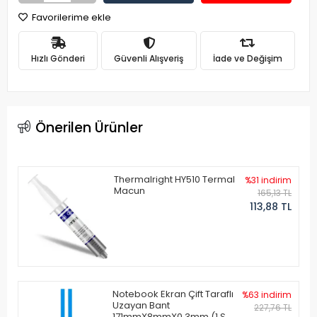
Favorilerime ekle
Hızlı Gönderi
Güvenli Alışveriş
İade ve Değişim
Önerilen Ürünler
Thermalright HY510 Termal
%31 indirim
Macun
165,13 TL
113,88 TL
Notebook Ekran Çift Taraflı
%63 indirim
Uzayan Bant
227,76 TL
171mmX8mmX0.3mm (1 Set