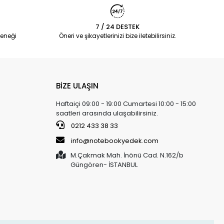
7 / 24 DESTEK
eneği
Öneri ve şikayetlerinizi bize iletebilirsiniz.
BİZE ULAŞIN
Haftaiçi 09:00 - 19:00 Cumartesi 10:00 - 15:00
saatleri arasında ulaşabilirsiniz.
0212 433 38 33
info@notebookyedek.com
M.Çakmak Mah. İnönü Cad. N.162/b
Güngören- İSTANBUL