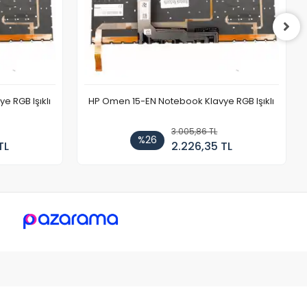
 RGB Işıklı
HP Omen 15-EN Notebook Klavye RGB Işıklı
3.005,86 TL
%26
TL
2.226,35 TL