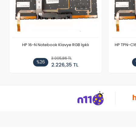
HP 16-N Notebook Klavye RGB Işıklı
HP TPN-C1
3.005,86 TL
%26
2.226,35 TL