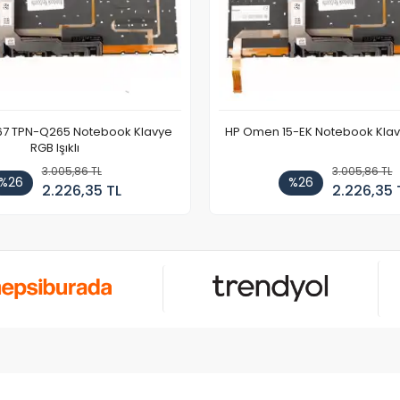
67 TPN-Q265 Notebook Klavye
HP Omen 15-EK Notebook Klavye
RGB Işıklı
3.005,86 TL
3.005,86 TL
%26
%26
2.226,35 TL
2.226,35 