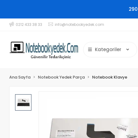
290
0212 433 38 33
info@notebookyedek.com
Kategoriler
Ana Sayfa
Notebook Yedek Parça
Notebook Klavye