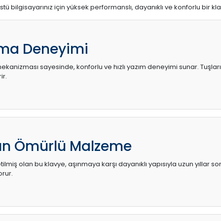
stü bilgisayarınız için yüksek performanslı, dayanıklı ve konforlu bir kl
ma Deneyimi
kanizması sayesinde, konforlu ve hızlı yazım deneyimi sunar. Tuşların d
ir.
zun Ömürlü Malzeme
ilmiş olan bu klavye, aşınmaya karşı dayanıklı yapısıyla uzun yıllar so
orur.