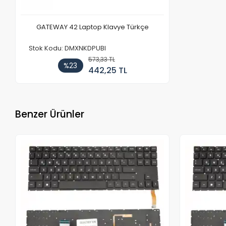
GATEWAY 42 Laptop Klavye Türkçe
Stok Kodu: DMXNKDPUBI
573,33 TL
%23
442,25 TL
Benzer Ürünler