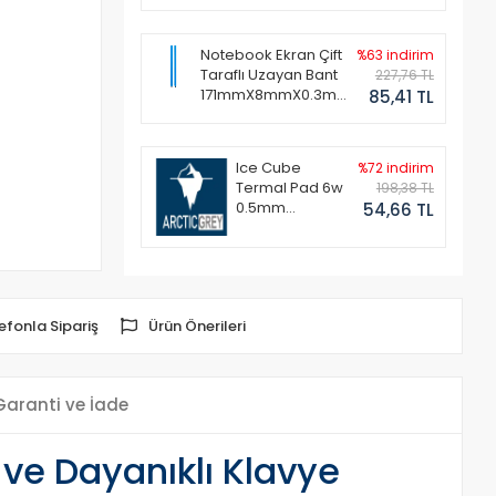
Notebook Ekran Çift
%63 indirim
Taraflı Uzayan Bant
227,76 TL
171mmX8mmX0.3mm
85,41 TL
(1 Set - 2 Adet)
Ice Cube
%72 indirim
Termal Pad 6w
198,38 TL
0.5mm
54,66 TL
50x50mm
efonla Sipariş
Ürün Önerileri
Garanti ve İade
ve Dayanıklı Klavye