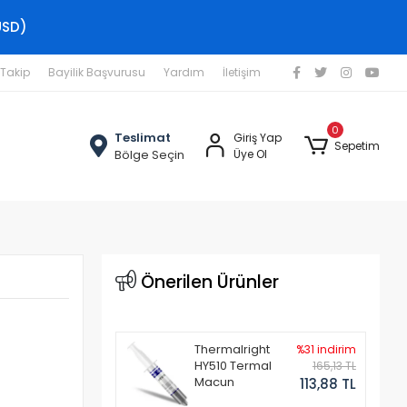
USD)
 Takip
Bayilik Başvurusu
Yardım
İletişim
0
Teslimat
Giriş Yap
Sepetim
Bölge Seçin
Üye Ol
Önerilen Ürünler
Thermalright
%31 indirim
HY510 Termal
165,13 TL
Macun
113,88 TL