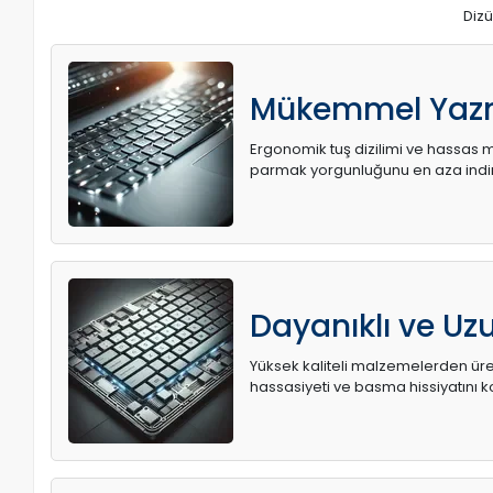
Dizü
Mükemmel Yaz
Ergonomik tuş dizilimi ve hassas me
parmak yorgunluğunu en aza indir
Dayanıklı ve U
Yüksek kaliteli malzemelerden üret
hassasiyeti ve basma hissiyatını k