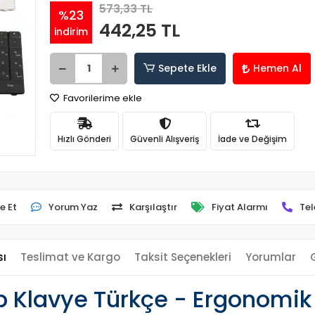
573,33 TL
%23
442,25 TL
indirim
Sepete Ekle
Hemen Al
Favorilerime ekle
Hızlı Gönderi
Güvenli Alışveriş
İade ve Değişim
e Et
Yorum Yaz
Karşılaştır
Fiyat Alarmı
Tel
sı
Teslimat ve Kargo
Taksit Seçenekleri
Yorumlar
Klavye Türkçe - Ergonomik 