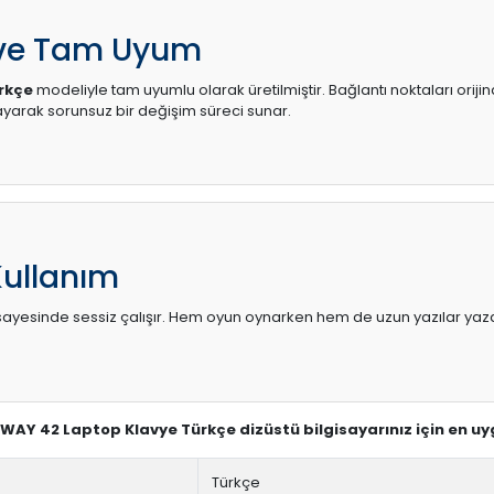
 ve Tam Uyum
rkçe
modeliyle tam uyumlu olarak üretilmiştir. Bağlantı noktaları oriji
arak sorunsuz bir değişim süreci sunar.
Kullanım
sı sayesinde sessiz çalışır. Hem oyun oynarken hem de uzun yazılar yaza
EWAY 42 Laptop Klavye Türkçe dizüstü bilgisayarınız için en u
Türkçe