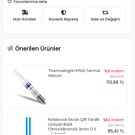
Favorilerime ekle
Hızlı Gönderi
Güvenli Alışveriş
İade ve Değişim
Önerilen Ürünler
Thermalright HY510 Termal
%31 indirim
Macun
165,13 TL
113,88 TL
Notebook Ekran Çift Taraflı
%63 indirim
Uzayan Bant
227,76 TL
171mmX8mmX0.3mm (1 Set
85,41 TL
- 2 Adet)