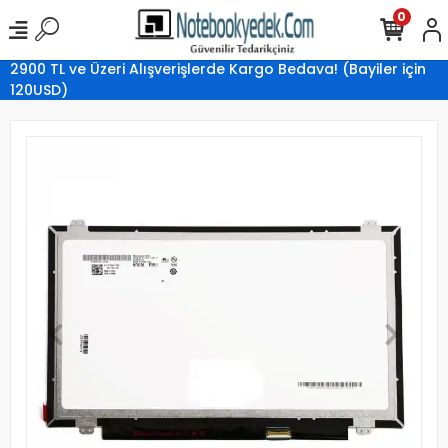
0
2900 TL ve Üzeri Alışverişlerde Kargo Bedava! (Bayiler için
120USD)