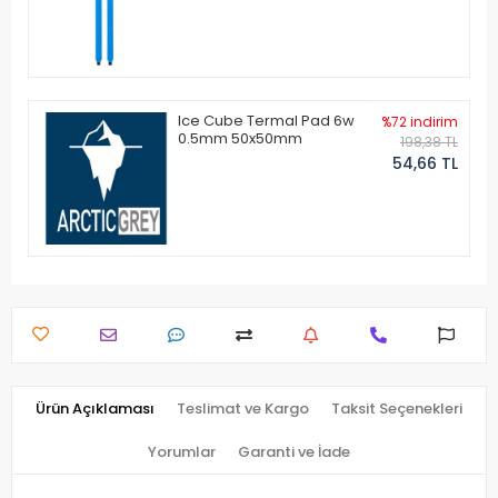
Ice Cube Termal Pad 6w
%72 indirim
0.5mm 50x50mm
198,38 TL
54,66 TL
Ürün Açıklaması
Teslimat ve Kargo
Taksit Seçenekleri
Yorumlar
Garanti ve İade