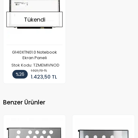
Tükendi
G140XTN01.0 Notebook
Ekran Paneli
Stok Kodu: TZMEMIVNOD
1.921,73 TL
%26
1.423,50 TL
Benzer Ürünler