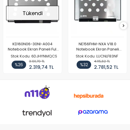
Tükendi
KD160N06-30NI-A004
NE156FHM-NXA V18.0
Notebook Ekran Paneli Full
Notebook Ekran Paneli
HD
144Hz
Stok Kodu: 6DJHYNMQCS
Stok Kodu: LUCNLF83NF
3.131,70 TL
4.115,62 TL
%26
%32
2.319,74 TL
2.781,52 TL