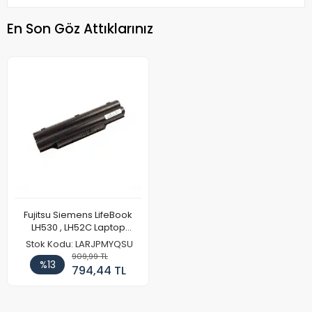
En Son Göz Attıklarınız
Fujitsu Siemens LifeBook
LH530 , LH52C Laptop
Batarya Pil
Stok Kodu: LARJPMYQSU
909,99 TL
%13
794,44 TL