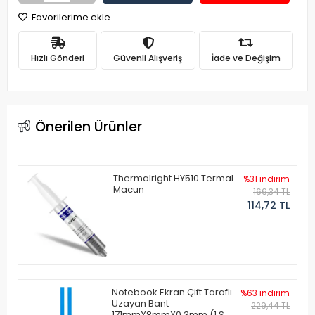
Favorilerime ekle
Hızlı Gönderi
Güvenli Alışveriş
İade ve Değişim
Önerilen Ürünler
Thermalright HY510 Termal
%31 indirim
Macun
166,34 TL
114,72 TL
Notebook Ekran Çift Taraflı
%63 indirim
Uzayan Bant
229,44 TL
171mmX8mmX0.3mm (1 Set