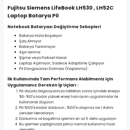
Fujitsu Siemens LifeBook LH530 , LH52C
Laptop Batarya Pil
Notebook Bataryası Değiştirme Sebepleri
Batarya Hızla Boşalıyor
Şarj Almıyor
Batarya Tanınmıyor
Aşırı Isınma
Şişme veya Fiziksel Hasar
Laptop Açılmıyor, Sadece Adaptörle Çalışıyor
Pil Döngüsünün Dolması (Yaşlanma)
İlk Kullanımda Tam Performans Alabilmeniz için
Uygulamanız Gereken İp Uçları :
Pili dizüstü bilgisayarınıza taktıktan sonra içindeki enerjiyi
%5-%10'a kadar yüksek enerji harcayan uygulamalar ile
kullanarak düşürün.
Pili %100'e kadar doldurun , %100'e ulaşmaz ise 1.Adımı
yeniden tekrarlaryın .
Doldurma ve boşaltma işlemini en az 5 defa uygulayın.
Bu işlemleri yaptığınızda piliniz normal kullanıma hazır
demektir.