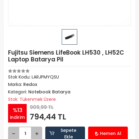
Fujitsu Siemens LifeBook LH530 , LH52C
Laptop Batarya Pil
Stok Kodu: LARJPMYQSU
Marka:
Redox
Kategori:
Notebook Batarya
Stok: Tükenmek Üzere
909,99 TL
%13
794,44 TL
indirim
Sepete
Hemen Al
Ekle