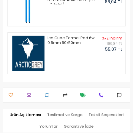
86,04 TL
- 2 Adet)
Ice Cube Termal Pad 6w
%72 indirim
0.5mm 50x50mm
199,84 TL
55,07 TL
Ürün Açıklaması
Teslimat ve Kargo
Taksit Seçenekleri
Yorumlar
Garanti ve İade