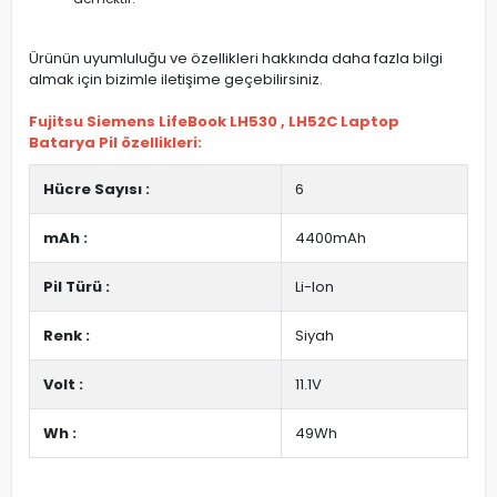
Ürünün uyumluluğu ve özellikleri hakkında daha fazla bilgi
almak için bizimle iletişime geçebilirsiniz.
Fujitsu Siemens LifeBook LH530 , LH52C Laptop
Batarya Pil özellikleri:
Hücre Sayısı :
6
mAh :
4400mAh
Pil Türü :
Li-Ion
Renk :
Siyah
Volt :
11.1V
Wh :
49Wh