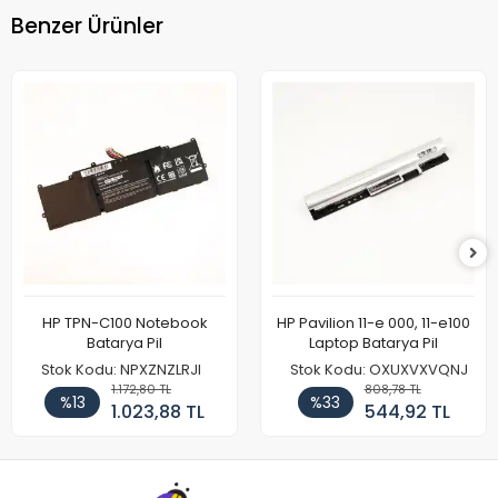
Benzer Ürünler
HP TPN-C100 Notebook
HP Pavilion 11-e 000, 11-e100
Batarya Pil
Laptop Batarya Pil
Stok Kodu: NPXZNZLRJI
Stok Kodu: OXUXVXVQNJ
1.172,80 TL
808,78 TL
%13
%33
1.023,88 TL
544,92 TL