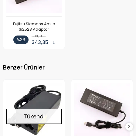
Fujitsu Siemens Amilo
Si2528 Adaptör
538,91 TL
%36
343,35 TL
Benzer Ürünler
Tükendi