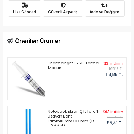
Hızlı Gönderi
Güvenli Alışveriş
İade ve Değişim
Önerilen Ürünler
Thermalright HY510 Termal
%31 indirim
Macun
165,13 TL
113,88 TL
Notebook Ekran Çift Taraflı
%63 indirim
Uzayan Bant
227,76 TL
171mmX8mmX0.3mm (1 Set
85,41 TL
- 2 Adet)