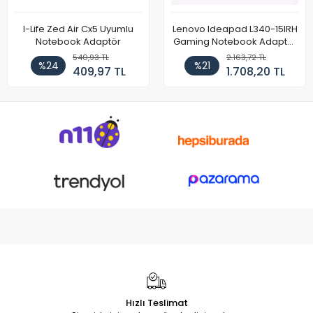
I-Life Zed Air Cx5 Uyumlu
Lenovo Ideapad L340-15IRH
Notebook Adaptör
Gaming Notebook Adaptör
Cihazı Şarj Aleti (150W)
540,93 TL
2.163,72 TL
%24
%21
409,97 TL
1.708,20 TL
Hızlı Teslimat