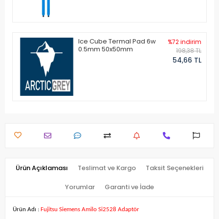
Ice Cube Termal Pad 6w
%72 indirim
0.5mm 50x50mm
198,38 TL
54,66 TL
Ürün Açıklaması
Teslimat ve Kargo
Taksit Seçenekleri
Yorumlar
Garanti ve İade
Ürün Adı :
Fujitsu Siemens Amilo Si2528 Adaptör