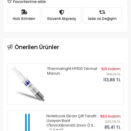
Favorilerime ekle
Hızlı Gönderi
Güvenli Alışveriş
İade ve Değişim
Önerilen Ürünler
Thermalright HY510 Termal
%31 indirim
Macun
165,13 TL
113,88 TL
Notebook Ekran Çift Taraflı
%63 indirim
Uzayan Bant
227,76 TL
171mmX8mmX0.3mm (1 Set
85,41 TL
- 2 Adet)