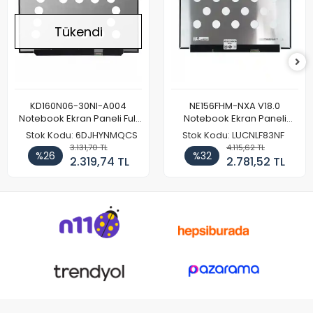
Tükendi
KD160N06-30NI-A004
NE156FHM-NXA V18.0
Notebook Ekran Paneli Full
Notebook Ekran Paneli
HD
144Hz
Stok Kodu: 6DJHYNMQCS
Stok Kodu: LUCNLF83NF
3.131,70 TL
4.115,62 TL
%26
%32
2.319,74 TL
2.781,52 TL