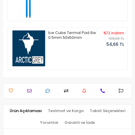
Ice Cube Termal Pad 6w
%72 indirim
0.5mm 50x50mm
198,38 TL
54,66 TL
Ürün Açıklaması
Teslimat ve Kargo
Taksit Seçenekleri
Yorumlar
Garanti ve İade