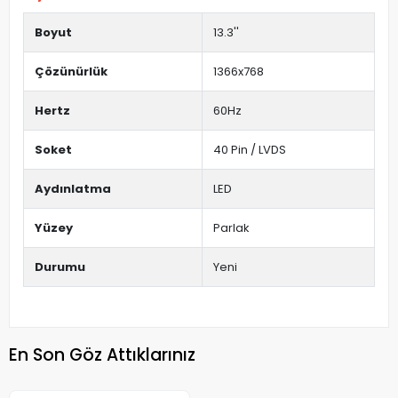
Boyut
13.3''
Çözünürlük
1366x768
Hertz
60Hz
Soket
40 Pin / LVDS
Aydınlatma
LED
Yüzey
Parlak
Durumu
Yeni
En Son Göz Attıklarınız