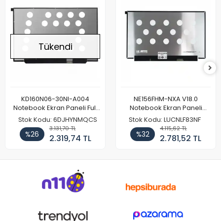
Tükendi
KD160N06-30NI-A004
NE156FHM-NXA V18.0
Notebook Ekran Paneli Full
Notebook Ekran Paneli
HD
144Hz
Stok Kodu: 6DJHYNMQCS
Stok Kodu: LUCNLF83NF
3.131,70 TL
4.115,62 TL
%26
%32
2.319,74 TL
2.781,52 TL