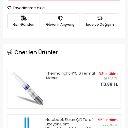
Favorilerime ekle
Hızlı Gönderi
Güvenli Alışveriş
İade ve Değişim
Önerilen Ürünler
Thermalright HY510 Termal
%31 indirim
Macun
165,13 TL
113,88 TL
Notebook Ekran Çift Taraflı
%63 indirim
Uzayan Bant
227,76 TL