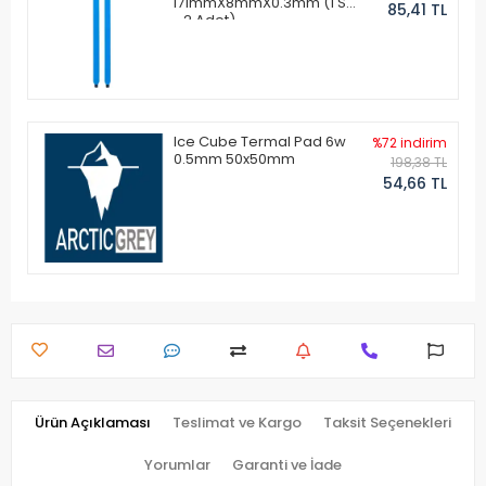
171mmX8mmX0.3mm (1 Set
85,41 TL
- 2 Adet)
Ice Cube Termal Pad 6w
%72 indirim
0.5mm 50x50mm
198,38 TL
54,66 TL
Ürün Açıklaması
Teslimat ve Kargo
Taksit Seçenekleri
Yorumlar
Garanti ve İade