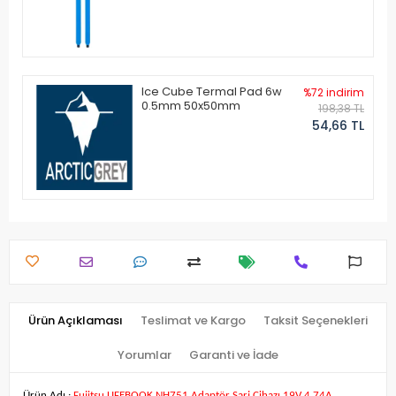
Ice Cube Termal Pad 6w
%72 indirim
0.5mm 50x50mm
198,38 TL
54,66 TL
Ürün Açıklaması
Teslimat ve Kargo
Taksit Seçenekleri
Yorumlar
Garanti ve İade
Ürün Adı :
Fujitsu LIFEBOOK NH751 Adaptör Şarj Cihazı 19V 4.74A