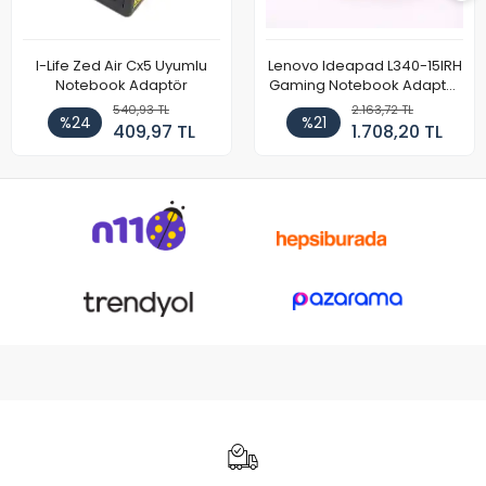
I-Life Zed Air Cx5 Uyumlu
Lenovo Ideapad L340-15IRH
Notebook Adaptör
Gaming Notebook Adaptör
Cihazı Şarj Aleti (150W)
540,93 TL
2.163,72 TL
%24
%21
409,97 TL
1.708,20 TL