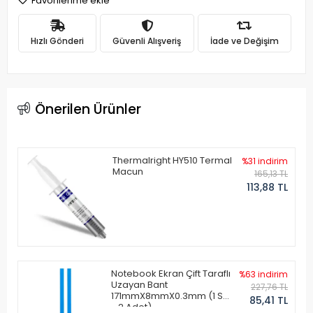
Favorilerime ekle
Hızlı Gönderi
Güvenli Alışveriş
İade ve Değişim
Önerilen Ürünler
Thermalright HY510 Termal
%31 indirim
Macun
165,13 TL
113,88 TL
Notebook Ekran Çift Taraflı
%63 indirim
Uzayan Bant
227,76 TL
171mmX8mmX0.3mm (1 Set
85,41 TL
- 2 Adet)