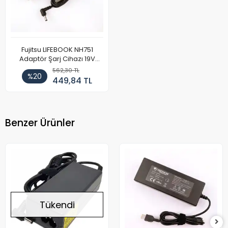
Fujitsu LIFEBOOK NH751
Adaptör Şarj Cihazı 19V
4.74A
562,30 TL
%20
449,84 TL
Benzer Ürünler
Tükendi