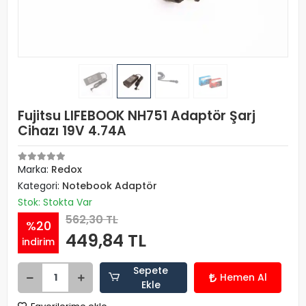
Fujitsu LIFEBOOK NH751 Adaptör Şarj
Cihazı 19V 4.74A
Marka:
Redox
Kategori:
Notebook Adaptör
Stok: Stokta Var
562,30 TL
%20
449,84 TL
indirim
Sepete
Hemen Al
Ekle