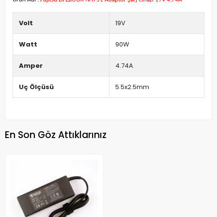
Volt
19V
Watt
90W
Amper
4.74A
Uç Ölçüsü
5.5x2.5mm
En Son Göz Attıklarınız