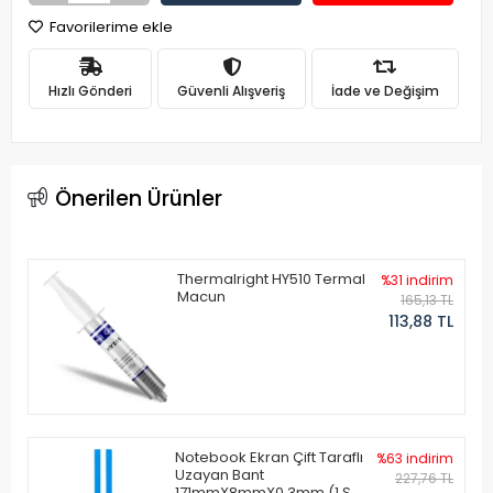
Favorilerime ekle
Hızlı Gönderi
Güvenli Alışveriş
İade ve Değişim
Önerilen Ürünler
Thermalright HY510 Termal
%31 indirim
Macun
165,13 TL
113,88 TL
Notebook Ekran Çift Taraflı
%63 indirim
Uzayan Bant
227,76 TL
171mmX8mmX0.3mm (1 Set