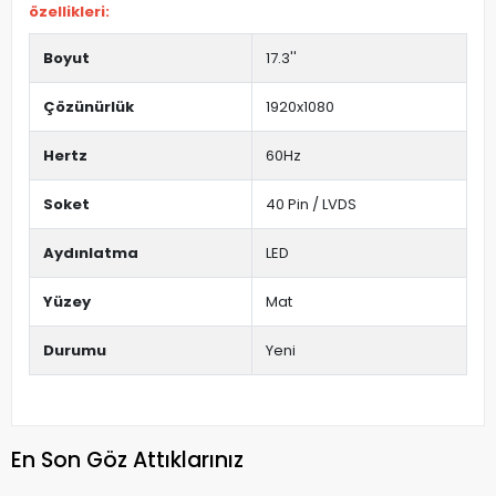
özellikleri:
Boyut
17.3''
Çözünürlük
1920x1080
Hertz
60Hz
Soket
40 Pin / LVDS
Aydınlatma
LED
Yüzey
Mat
Durumu
Yeni
En Son Göz Attıklarınız