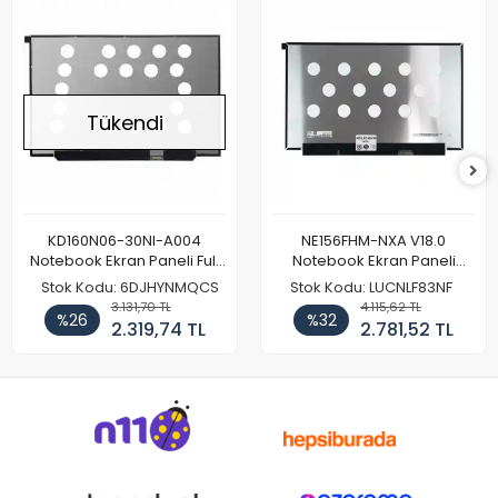
Tükendi
KD160N06-30NI-A004
NE156FHM-NXA V18.0
Notebook Ekran Paneli Full
Notebook Ekran Paneli
HD
144Hz
Stok Kodu: 6DJHYNMQCS
Stok Kodu: LUCNLF83NF
3.131,70 TL
4.115,62 TL
%26
%32
2.319,74 TL
2.781,52 TL