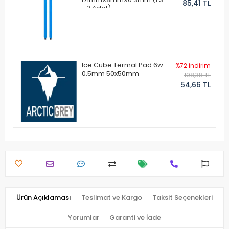
85,41 TL
- 2 Adet)
Ice Cube Termal Pad 6w
%72 indirim
0.5mm 50x50mm
198,38 TL
54,66 TL
Ürün Açıklaması
Teslimat ve Kargo
Taksit Seçenekleri
Yorumlar
Garanti ve İade