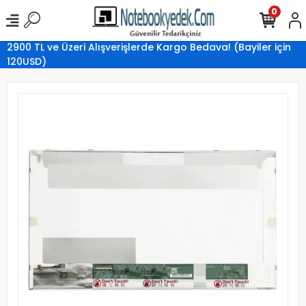
0
2900 TL ve Üzeri Alışverişlerde Kargo Bedava! (Bayiler için
120USD)