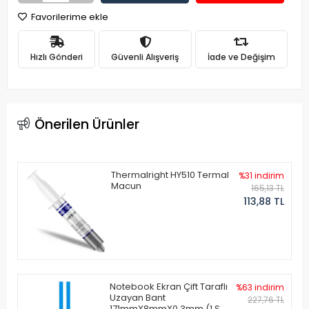
Favorilerime ekle
Hızlı Gönderi
Güvenli Alışveriş
İade ve Değişim
Önerilen Ürünler
Thermalright HY510 Termal
%31 indirim
Macun
165,13 TL
113,88 TL
Notebook Ekran Çift Taraflı
%63 indirim
Uzayan Bant
227,76 TL
171mmX8mmX0.3mm (1 Set