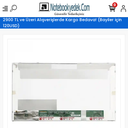
0
2900 TL ve Üzeri Alışverişlerde Kargo Bedava! (Bayiler için
120USD)