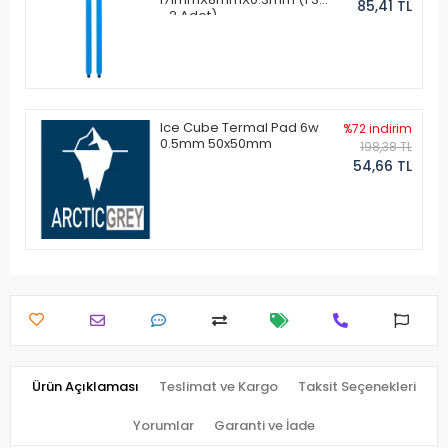
85,41 TL
- 2 Adet)
Ice Cube Termal Pad 6w
%72 indirim
0.5mm 50x50mm
198,38 TL
54,66 TL
Ürün Açıklaması
Teslimat ve Kargo
Taksit Seçenekleri
Yorumlar
Garanti ve İade