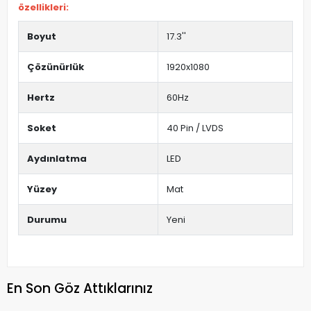
özellikleri:
Boyut
17.3''
Çözünürlük
1920x1080
Hertz
60Hz
Soket
40 Pin / LVDS
Aydınlatma
LED
Yüzey
Mat
Durumu
Yeni
En Son Göz Attıklarınız