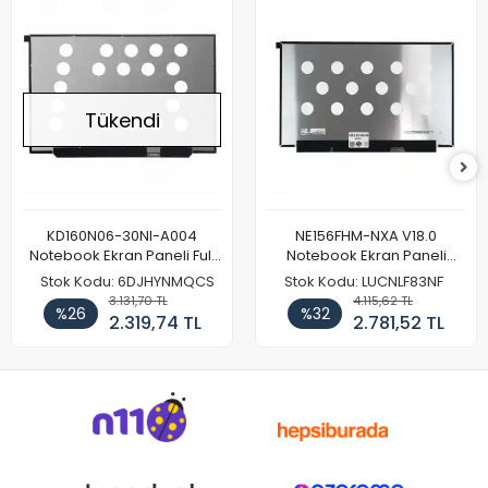
Tükendi
KD160N06-30NI-A004
NE156FHM-NXA V18.0
Notebook Ekran Paneli Full
Notebook Ekran Paneli
HD
144Hz
Stok Kodu: 6DJHYNMQCS
Stok Kodu: LUCNLF83NF
3.131,70 TL
4.115,62 TL
%26
%32
2.319,74 TL
2.781,52 TL