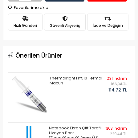
Favorilerime ekle
Hızlı Gönderi
Güvenli Alışveriş
İade ve Değişim
Önerilen Ürünler
Thermalright HY510 Termal
%31 indirim
Macun
166,34 TL
114,72 TL
Notebook Ekran Çift Taraflı
%63 indirim
Uzayan Bant
229,44 TL
171mmX8mmX0.3mm (1 Set