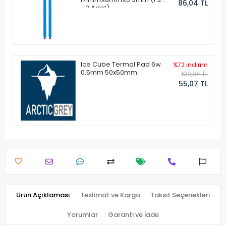
86,04 TL
- 2 Adet)
Ice Cube Termal Pad 6w
%72 indirim
0.5mm 50x50mm
199,84 TL
55,07 TL
Ürün Açıklaması
Teslimat ve Kargo
Taksit Seçenekleri
Yorumlar
Garanti ve İade