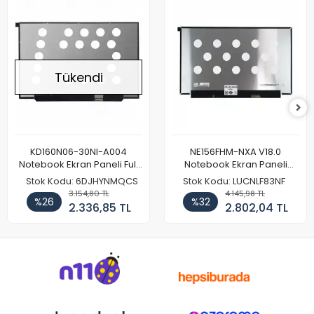
Tükendi
KD160N06-30NI-A004
NE156FHM-NXA V18.0
Notebook Ekran Paneli Full
Notebook Ekran Paneli
HD
144Hz
Stok Kodu: 6DJHYNMQCS
Stok Kodu: LUCNLF83NF
3.154,80 TL
4.145,98 TL
%26
%32
2.336,85 TL
2.802,04 TL