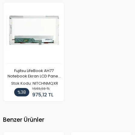
Fujitsu LifeBook AH77
Notebook Ekran LCD Paneli
(Ref)
Stok Kodu: NITCHNMQXR
1.565,93 TL
%38
975,12 TL
Benzer Ürünler