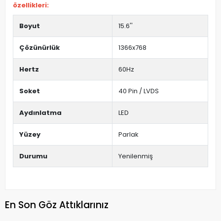
özellikleri:
Boyut
15.6''
Çözünürlük
1366x768
Hertz
60Hz
Soket
40 Pin / LVDS
Aydınlatma
LED
Yüzey
Parlak
Durumu
Yenilenmiş
En Son Göz Attıklarınız