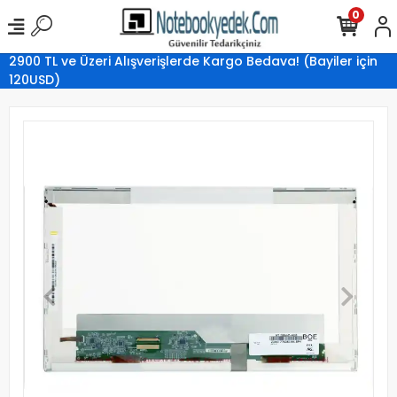
0
2900 TL ve Üzeri Alışverişlerde Kargo Bedava! (Bayiler için
120USD)