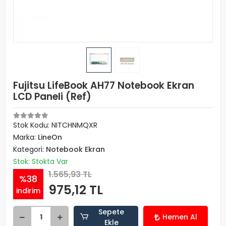
Fujitsu LifeBook AH77 Notebook Ekran
LCD Paneli (Ref)
Stok Kodu: NITCHNMQXR
Marka:
LineOn
Kategori:
Notebook Ekran
Stok: Stokta Var
1.565,93 TL
%38
975,12 TL
indirim
Sepete
Hemen Al
Ekle