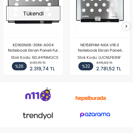
Tükendi
KD160N06-30NI-A004
NE156FHM-NXA V18.0
Notebook Ekran Paneli Full
Notebook Ekran Paneli
HD
144Hz
Stok Kodu: 6DJHYNMQCS
Stok Kodu: LUCNLF83NF
3.131,70 TL
4.115,62 TL
%26
%32
2.319,74 TL
2.781,52 TL