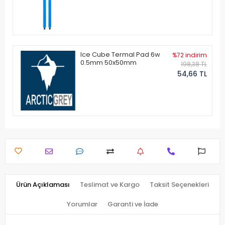
Ice Cube Termal Pad 6w
%72 indirim
0.5mm 50x50mm
198,38 TL
54,66 TL
Ürün Açıklaması
Teslimat ve Kargo
Taksit Seçenekleri
Yorumlar
Garanti ve İade