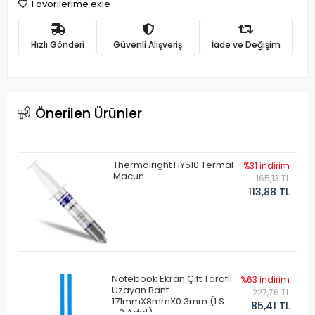
Favorilerime ekle
Hızlı Gönderi
Güvenli Alışveriş
İade ve Değişim
Önerilen Ürünler
Thermalright HY510 Termal
%31 indirim
Macun
165,13 TL
113,88 TL
Notebook Ekran Çift Taraflı
%63 indirim
Uzayan Bant
227,76 TL
171mmX8mmX0.3mm (1 Set
85,41 TL
- 2 Adet)