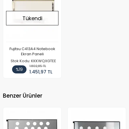
Tükendi
Fujitsu C413A4 Notebook
Ekran Paneli
Stok Kodu: KKKWQXGTEE
1.802,85 TL
%19
1.451,97 TL
Benzer Ürünler