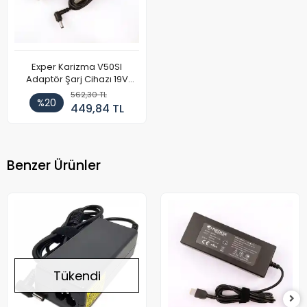
Exper Karizma V50SI
Adaptör Şarj Cihazı 19V
4.74A
562,30 TL
%20
449,84 TL
Benzer Ürünler
Tükendi