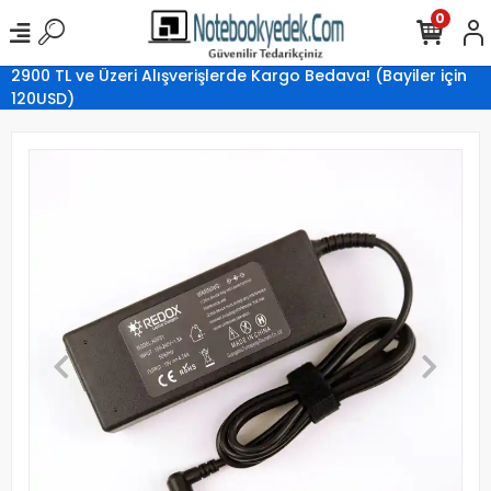
0
2900 TL ve Üzeri Alışverişlerde Kargo Bedava! (Bayiler için
120USD)