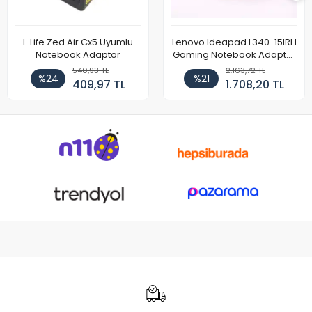
I-Life Zed Air Cx5 Uyumlu
Lenovo Ideapad L340-15IRH
Notebook Adaptör
Gaming Notebook Adaptör
Cihazı Şarj Aleti (150W)
540,93 TL
2.163,72 TL
%24
%21
409,97 TL
1.708,20 TL