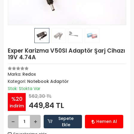
Exper Karizma V50SI Adaptör Şarj Cihazı
19V 4.74A
Marka:
Redox
Kategori:
Notebook Adaptör
Stok: Stokta Var
562,30 TL
%20
449,84 TL
indirim
Sepete
Hemen Al
Ekle