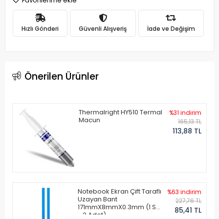
Favorilerime ekle
Hızlı Gönderi
Güvenli Alışveriş
İade ve Değişim
Önerilen Ürünler
Thermalright HY510 Termal
%31 indirim
Macun
165,13 TL
113,88 TL
Notebook Ekran Çift Taraflı
%63 indirim
Uzayan Bant
227,76 TL
171mmX8mmX0.3mm (1 Set
85,41 TL
- 2 Adet)