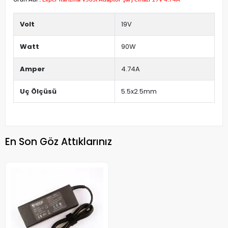
Volt
19V
Watt
90W
Amper
4.74A
Uç Ölçüsü
5.5x2.5mm
En Son Göz Attıklarınız