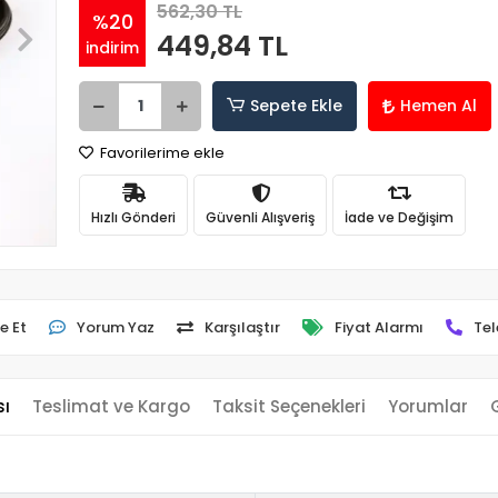
562,30 TL
%20
449,84 TL
indirim
Sepete Ekle
Hemen Al
Favorilerime ekle
Hızlı Gönderi
Güvenli Alışveriş
İade ve Değişim
e Et
Yorum Yaz
Karşılaştır
Fiyat Alarmı
Tel
sı
Teslimat ve Kargo
Taksit Seçenekleri
Yorumlar