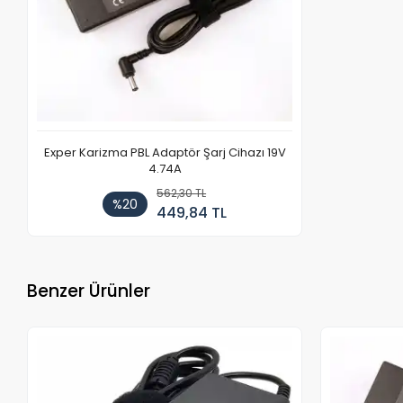
Exper Karizma PBL Adaptör Şarj Cihazı 19V
4.74A
562,30 TL
%20
449,84 TL
Benzer Ürünler
Stokta Yok