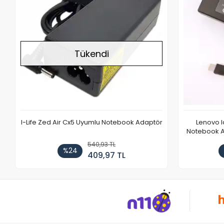
Tükendi
I-Life Zed Air Cx5 Uyumlu Notebook Adaptör
Lenovo 
Notebook Ad
540,93 TL
%24
409,97 TL