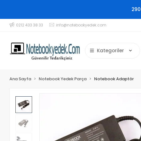
290
0212 433 38 33
info@notebookyedek.com
Kategoriler
Ana Sayfa
Notebook Yedek Parça
Notebook Adaptör