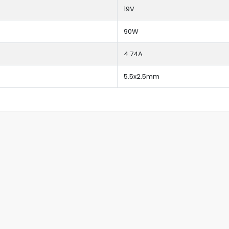
19V
90W
4.74A
5.5x2.5mm