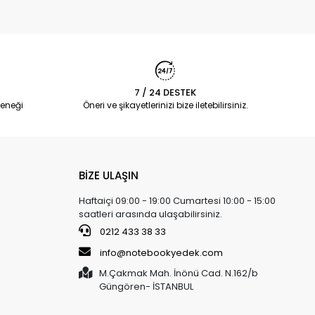
7 / 24 DESTEK
eneği
Öneri ve şikayetlerinizi bize iletebilirsiniz.
BİZE ULAŞIN
Haftaiçi 09:00 - 19:00 Cumartesi 10:00 - 15:00
saatleri arasında ulaşabilirsiniz.
0212 433 38 33
info@notebookyedek.com
M.Çakmak Mah. İnönü Cad. N.162/b
Güngören- İSTANBUL