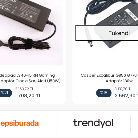
Tükendi
Ideapad L340-15IRH Gaming
Casper Excalibur G850 G770
aptör Cihazı Şarj Aleti (150W)
Adaptör 180w
2.163,72 TL
3.131,70 TL
%21
%18
1.708,20 TL
2.562,30 