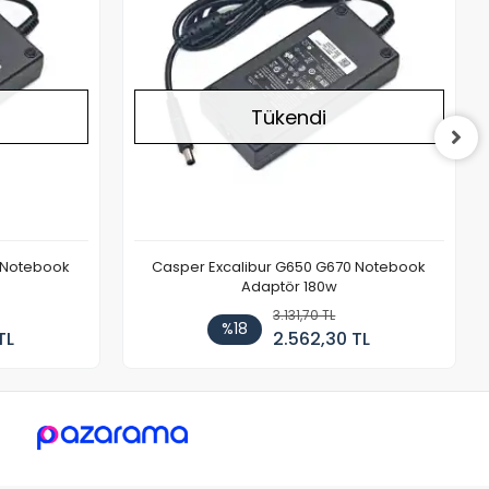
Tükendi
 Notebook
Casper Excalibur G650 G670 Notebook
Adaptör 180w
3.131,70 TL
%18
TL
2.562,30 TL