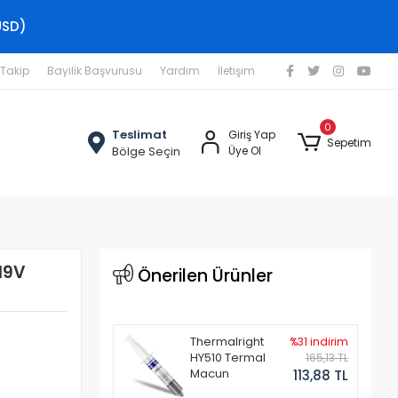
USD)
 Takip
Bayilik Başvurusu
Yardım
İletişim
0
Teslimat
Giriş Yap
Sepetim
Bölge Seçin
Üye Ol
19V
Önerilen Ürünler
Thermalright
%31 indirim
HY510 Termal
165,13 TL
Macun
113,88 TL