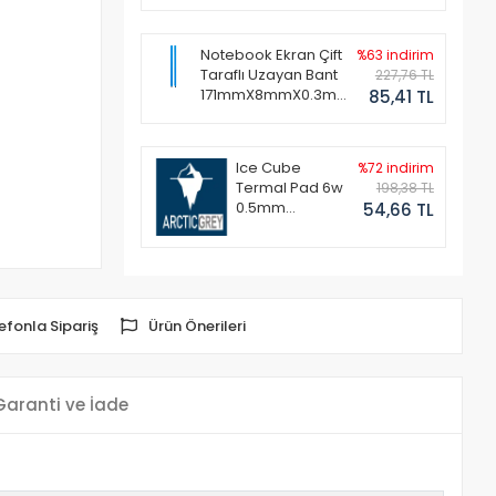
Notebook Ekran Çift
%63 indirim
Taraflı Uzayan Bant
227,76 TL
171mmX8mmX0.3mm
85,41 TL
(1 Set - 2 Adet)
Ice Cube
%72 indirim
Termal Pad 6w
198,38 TL
0.5mm
54,66 TL
50x50mm
efonla Sipariş
Ürün Önerileri
Garanti ve İade